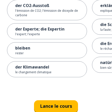
der CO2-Ausstoß
erklä
l'émission de CO2; l'émission de dioxyde de
explique
carbone
die S
der Experte; die Expertin
la faute;
l'expert; l'experte
die E
bleiben
le récha
rester
natür
der Klimawandel
bien sûr
le changement climatique
Lance le cours