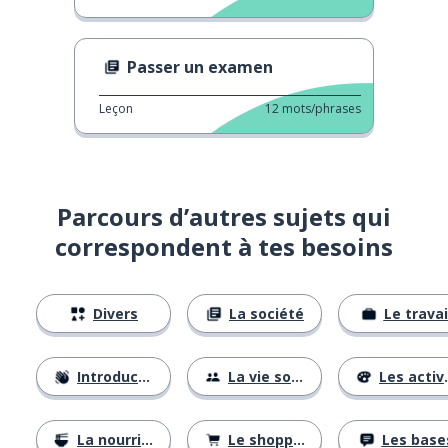
Passer un examen
Leçon
12
mots/phrases
Parcours d’autres sujets qui
correspondent à tes besoins
Divers
La société
Le travai
Introductions
La vie sociale
Les activités
La nourriture
Le shopping
Les base