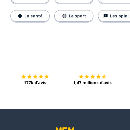
La santé
Le sport
Les opinions
Télécharge via
App Store
Tél
177k d’avis
1,47 millions d’avis