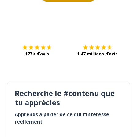
Télécharge via
App Store
Tél
177k d’avis
1,47 millions d’avis
Recherche le #contenu que
tu apprécies
Apprends à parler de ce qui t’intéresse
réellement