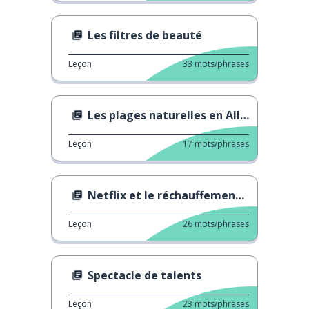
Les filtres de beauté
Leçon
33
mots/phrases
Les plages naturelles en Allemagne
Leçon
17
mots/phrases
Netflix et le réchauffement climatique
Leçon
26
mots/phrases
Spectacle de talents
Leçon
23
mots/phrases