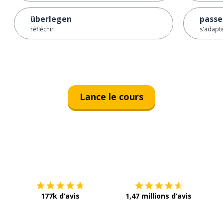
überlegen
passe
réfléchir
s'adapte
Lance le cours
Télécharge via
App Store
Tél
177k d’avis
1,47 millions d’avis