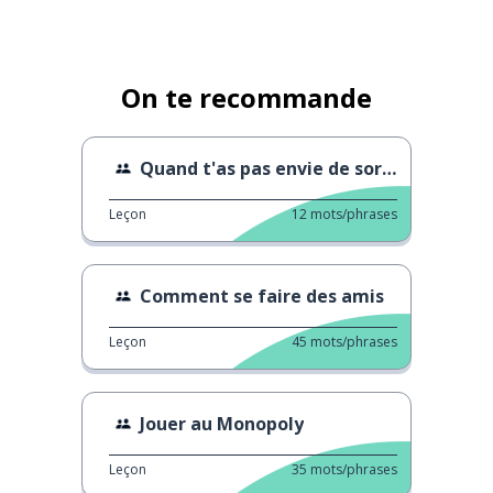
On te recommande
Quand t'as pas envie de sortir
Leçon
12
mots/phrases
Comment se faire des amis
Leçon
45
mots/phrases
Jouer au Monopoly
Leçon
35
mots/phrases