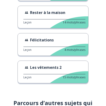
Rester à la maison
Leçon
14
mots/phrases
Félicitations
Leçon
4
mots/phrases
Les vêtements 2
Leçon
15
mots/phrases
Parcours d’autres sujets qui