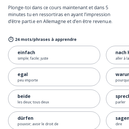
Plonge-toi dans ce cours maintenant et dans 5
minutes tu en ressortiras en ayant l’impression
d’être parti.e en Allemagne et d’en être revenu.e.
24 mots/phrases à apprendre
einfach
nach 
simple; facile; juste
aller à 
egal
waru
peu importe
pourqu
beide
sprec
les deux; tous deux
parler
dürfen
sage
pouvoir; avoir le droit de
dire