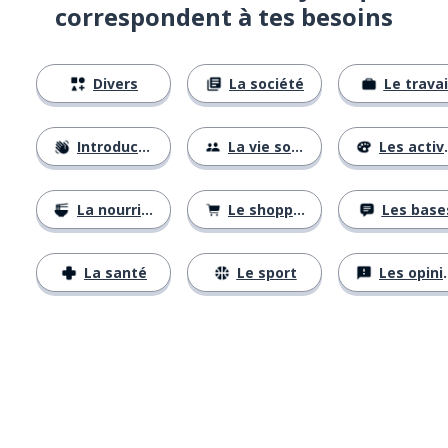
correspondent à tes besoins
Divers
La société
Le travai
Introductions
La vie sociale
Les activités
La nourriture
Le shopping
Les base
La santé
Le sport
Les opinions
Télécharge via
App Store
Tél