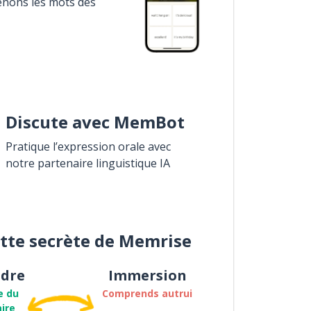
enons les mots des
Discute avec MemBot
Pratique l’expression orale avec
notre partenaire linguistique IA
ette secrète de Memrise
dre
Immersion
e du
Comprends autrui
ire