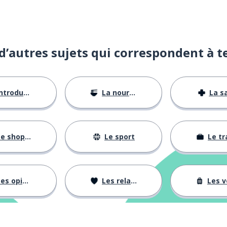
d’autres sujets qui correspondent à t
ntroductions
La nourriture
La s
e shopping
Le sport
Le tr
es opinions
Les relations
Les voy