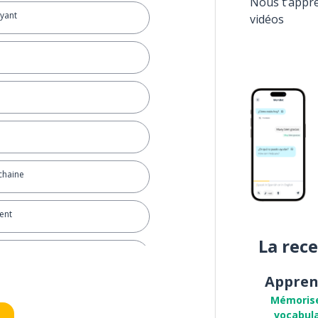
Nous t’appr
yant
vidéos
chaine
ient
La rec
bablement; assurément
Appren
Mémoris
vocabula