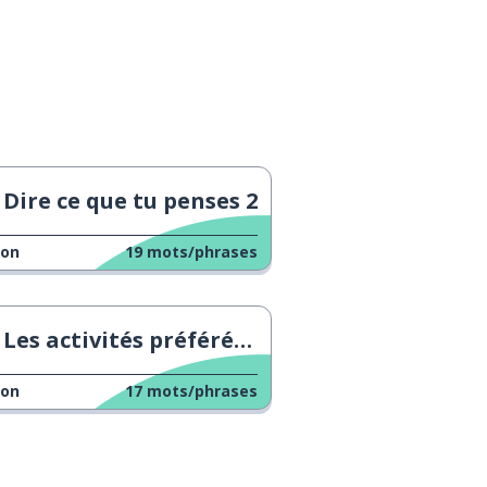
Dire ce que tu penses 2
çon
19
mots/phrases
Les activités préférées des filles
çon
17
mots/phrases