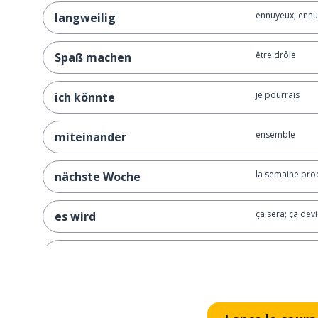
ennuyeux; ennu
langweilig
être drôle
Spaß machen
je pourrais
ich könnte
ensemble
miteinander
la semaine pro
nächste Woche
ça sera; ça dev
es wird
sûrement; pro
bestimmt
ça sera génial
es wird bestimmt großartig