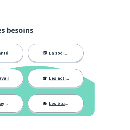
es besoins
anté
La société
avail
Les activités
ages
Les études