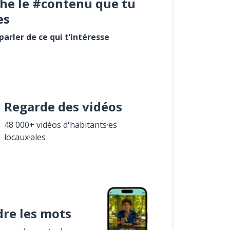
he le #contenu que tu
es
arler de ce qui t’intéresse
Regarde des vidéos
48 000+ vidéos d'habitants·es
locaux·ales
re les mots