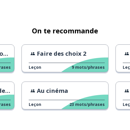
On te recommande
ans
Faire des choix 2
rases
Leçon
9
mots/phrases
Le
mis
Au cinéma
rases
Leçon
23
mots/phrases
Le