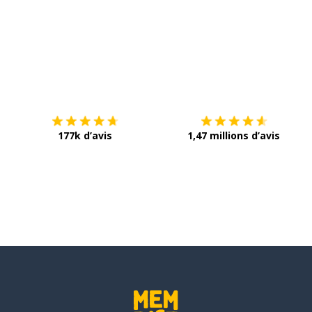
Télécharge via
App Store
T
177k d’avis
1,47 millions d’avis