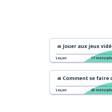
Jouer aux jeux vidéos à 15 ans VS à 20 
Leçon
17
mots/ph
Comment se faire des a
Leçon
45
mots/ph