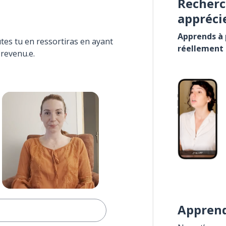
Recherc
appréci
Apprends à p
tes tu en ressortiras en ayant
réellement
 revenu.e.
Apprend