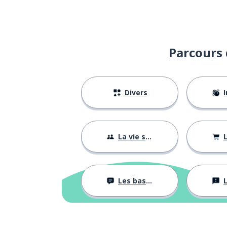
Parcours 
Divers
I
La vie sociale
L
Les bases
L