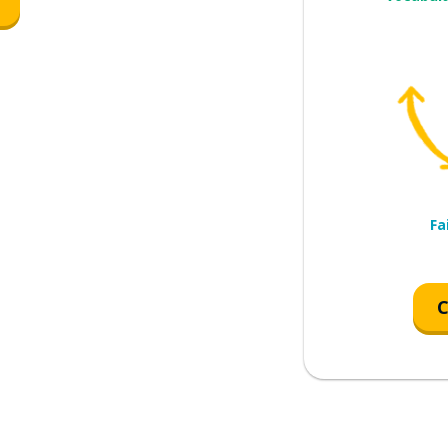
s regarder un film ce soir ?
aller au cinéma la semaine
 musée cet après-midi
Fa
e tu vas partir ?
C
plus tard