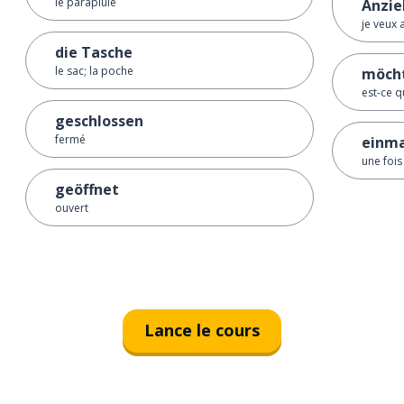
le parapluie
Anzie
je veux
die Tasche
le sac; la poche
möcht
est-ce q
geschlossen
fermé
einma
une fois
geöffnet
ouvert
Lance le cours