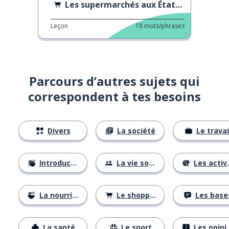
Les supermarchés aux États-Unis VS en Allemagne
Leçon
18
mots/phrases
Parcours d’autres sujets qui
correspondent à tes besoins
Divers
La société
Le travai
Introductions
La vie sociale
Les activités
La nourriture
Le shopping
Les base
La santé
Le sport
Les opinions