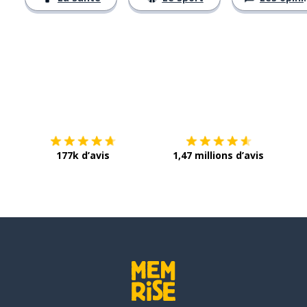
Télécharge via
App Store
Tél
177k d’avis
1,47 millions d’avis