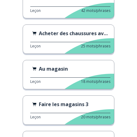
Leçon
42
mots/phrases
Acheter des chaussures avec maman
Leçon
25
mots/phrases
Au magasin
Leçon
18
mots/phrases
Faire les magasins 3
Leçon
20
mots/phrases