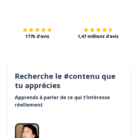
Télécharge via
App Store
Tél
177k d’avis
1,47 millions d’avis
Recherche le #contenu que
tu apprécies
Apprends à parler de ce qui t’intéresse
réellement