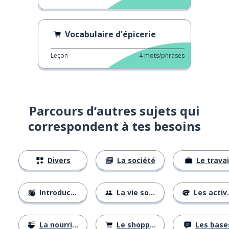
Vocabulaire d'épicerie
Leçon
4
mots/phrases
Parcours d’autres sujets qui
correspondent à tes besoins
Divers
La société
Le travai
Introductions
La vie sociale
Les activités
La nourriture
Le shopping
Les base