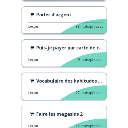
Parler d'argent
Leçon
33
mots/phrases
Puis-je payer par carte de crédit ?
Leçon
9
mots/phrases
Vocabulaire des habitudes de dépenses
Leçon
27
mots/phrases
Faire les magasins 2
Leçon
12
mots/phrases