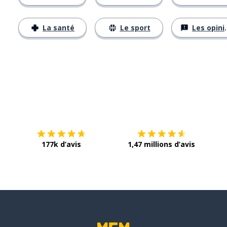
La santé
Le sport
Les opinions
Télécharge via
App Store
Tél
177k d’avis
1,47 millions d’avis