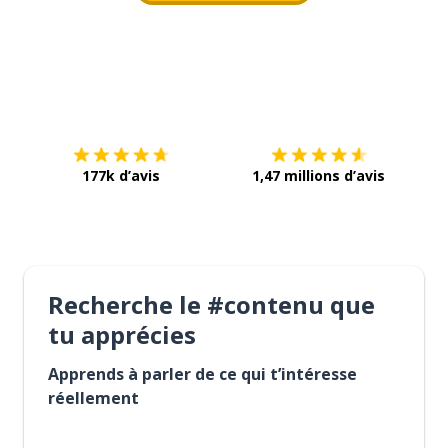
Télécharge via
App Store
Tél
177k d’avis
1,47 millions d’avis
Recherche le #contenu que
tu apprécies
Apprends à parler de ce qui t’intéresse
réellement