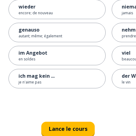
wieder
niema
encore; de nouveau
jamais
genauso
nehm
autant; même; également
prendre
im Angebot
viel
en soldes
beaucou
ich mag kein ...
der W
je n'aime pas
le vin
Lance le cours