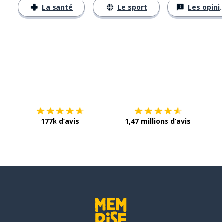
La santé
Le sport
Les opinions
Télécharge via
App Store
Tél
177k d’avis
1,47 millions d’avis