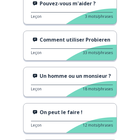
Pouvez-vous m'aider ?
Leçon
3
mots/phrases
Comment utiliser Probieren
Leçon
33
mots/phrases
Un homme ou un monsieur ?
Leçon
18
mots/phrases
On peut le faire !
Leçon
12
mots/phrases