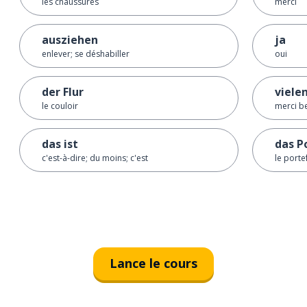
les chaussures
merci
ausziehen
ja
enlever; se déshabiller
oui
der Flur
viele
le couloir
merci b
das ist
das P
c'est-à-dire; du moins; c'est
le porte
Lance le cours