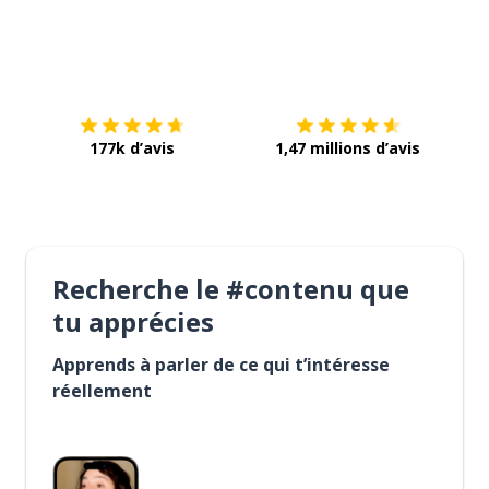
Télécharge via
App Store
Tél
177k d’avis
1,47 millions d’avis
Recherche le #contenu que
tu apprécies
Apprends à parler de ce qui t’intéresse
réellement