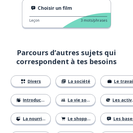
Choisir un film
Leçon
3
mots/phrases
Parcours d’autres sujets qui
correspondent à tes besoins
Divers
La société
Le travai
Introductions
La vie sociale
Les activités
La nourriture
Le shopping
Les base