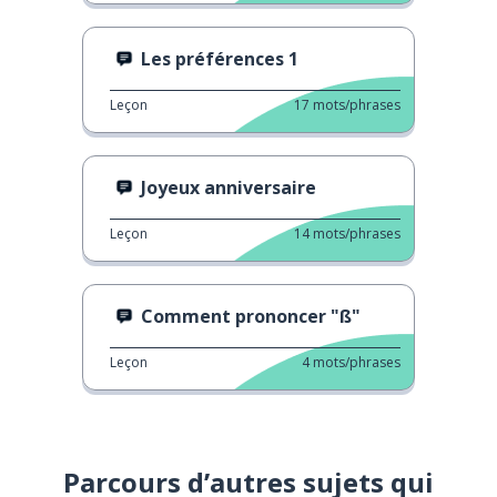
Les préférences 1
Leçon
17
mots/phrases
Joyeux anniversaire
Leçon
14
mots/phrases
Comment prononcer "ß"
Leçon
4
mots/phrases
Parcours d’autres sujets qui