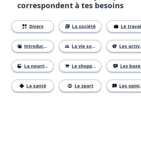
correspondent à tes besoins
Divers
La société
Le travai
Introductions
La vie sociale
Les activités
La nourriture
Le shopping
Les base
La santé
Le sport
Les opinions
Télécharge via
App Store
Tél