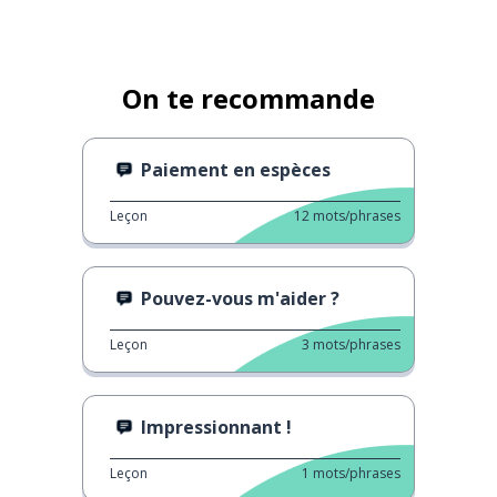
On te recommande
Paiement en espèces
Leçon
12
mots/phrases
Pouvez-vous m'aider ?
Leçon
3
mots/phrases
Impressionnant !
Leçon
1
mots/phrases