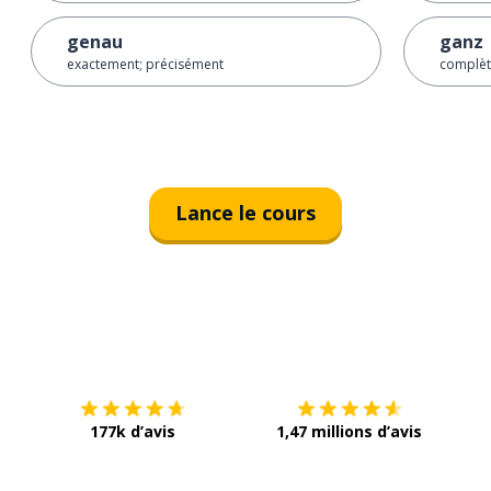
genau
ganz
exactement; précisément
complèt
Lance le cours
Télécharge via
App Store
Tél
177k d’avis
1,47 millions d’avis