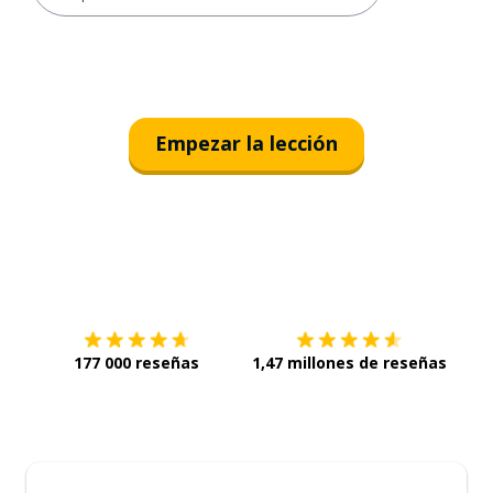
Empezar la lección
Descárgala en
App Store
Con
177 000 reseñas
1,47 millones de reseñas