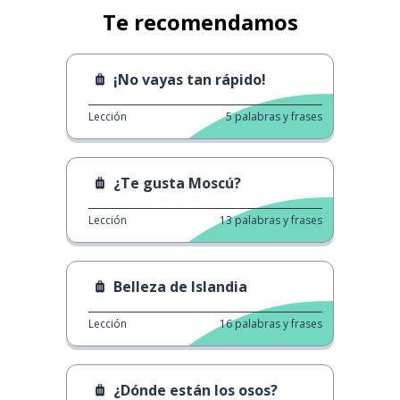
Te recomendamos
¡No vayas tan rápido!
Lección
5
palabras y frases
¿Te gusta Moscú?
Lección
13
palabras y frases
Belleza de Islandia
Lección
16
palabras y frases
¿Dónde están los osos?