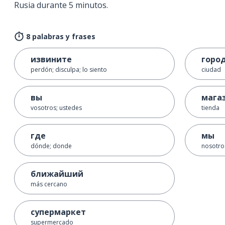
Rusia durante 5 minutos.
8 palabras y frases
извините
горо
perdón; disculpa; lo siento
ciudad
вы
мага
vosotros; ustedes
tienda
где
мы
dónde; donde
nosotro
ближайший
más cercano
супермаркет
supermercado