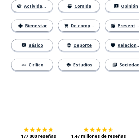
Actividades
Comida
Opinión
Bienestar
De compras
Presentación
Básico
Deporte
Relaciones
Cirílico
Estudios
Socieda
Descárgala en
App Store
Con
177 000 reseñas
1,47 millones de reseñas