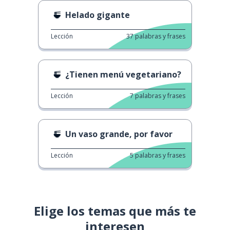
Helado gigante
Lección
37
palabras y frases
¿Tienen menú vegetariano?
Lección
7
palabras y frases
Un vaso grande, por favor
Lección
5
palabras y frases
Elige los temas que más te
interesen