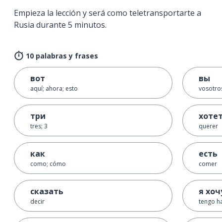
Empieza la lección y será como teletransportarte a
Rusia durante 5 minutos.
10 palabras y frases
вот
вы
aquí; ahora; esto
vosotro
три
хоте
tres; 3
querer
как
есть
como; cómo
comer
сказать
я хоч
decir
tengo 