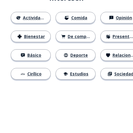
Actividades
Comida
Opinión
Bienestar
De compras
Presentación
Básico
Deporte
Relaciones
Cirílico
Estudios
Socieda
Descárgala en
App Store
Con