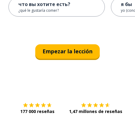
что вы хотите есть?
я бы
¿qué le gustaría comer?
yo (cond
Empezar la lección
Descárgala en
App Store
Con
177 000 reseñas
1,47 millones de reseñas