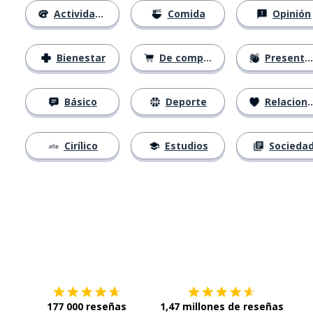
Actividades
Comida
Opinión
Bienestar
De compras
Presentación
Básico
Deporte
Relaciones
Cirílico
Estudios
Socieda
Descárgala en
App Store
Con
177 000 reseñas
1,47 millones de reseñas