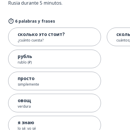
Rusia durante 5 minutos.
6 palabras y frases
сколько это стоит?
скол
¿cuánto cuesta?
cuántos
рубль
rublo (₽)
просто
simplemente
овощ
verdura
я знаю
lo sé; yo sé