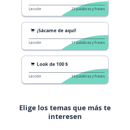
Lección
23
palabras y frases
¡Sácame de aquí!
Lección
11
palabras y frases
Look de 100 $
Lección
34
palabras y frases
Elige los temas que más te
interesen