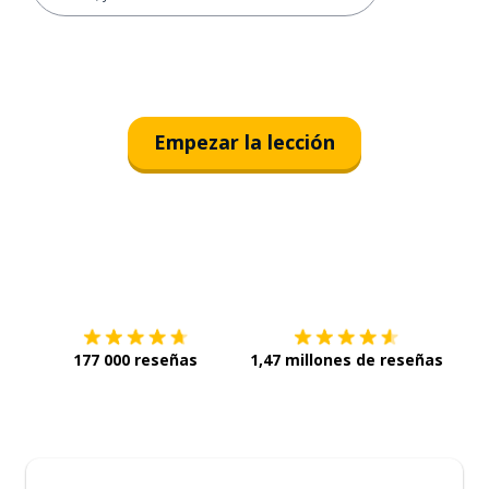
Empezar la lección
Descárgala en
App Store
Con
177 000 reseñas
1,47 millones de reseñas