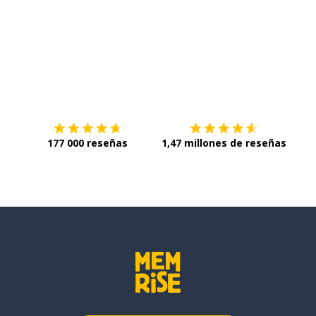
Descárgala en
App Store
Con
177 000 reseñas
1,47 millones de reseñas