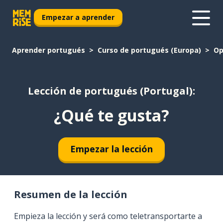
Empezar a aprender
Aprender portugués
Curso de portugués (Europa)
Op
Lección de portugués (Portugal):
¿Qué te gusta?
Empezar la lección
Resumen de la lección
Empieza la lección y será como teletransportarte a