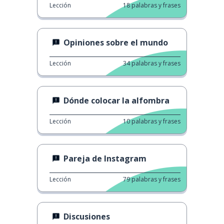
Lección
18
palabras y frases
Opiniones sobre el mundo
Lección
34
palabras y frases
Dónde colocar la alfombra
Lección
10
palabras y frases
Pareja de Instagram
Lección
79
palabras y frases
Discusiones