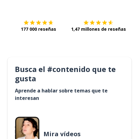
Descárgala en
App Store
Con
177 000 reseñas
1,47 millones de reseñas
Busca el #contenido que te
gusta
Aprende a hablar sobre temas que te
interesan
Mira vídeos