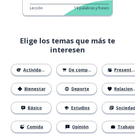
Lección
19
palabras y frases
Elige los temas que más te
interesen
Actividades
De compras
Presentación
Bienestar
Deporte
Relaciones
Básico
Estudios
Socieda
Comida
Opinión
Trabajo