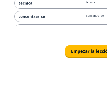
técnica
técnica
concentrarse
concentrar-se
marcar
marcar
conseguir; cog
buscar
Empezar la lecci
vacío
vazio
disponible
disponível
lleno
cheio
por delante
à frente