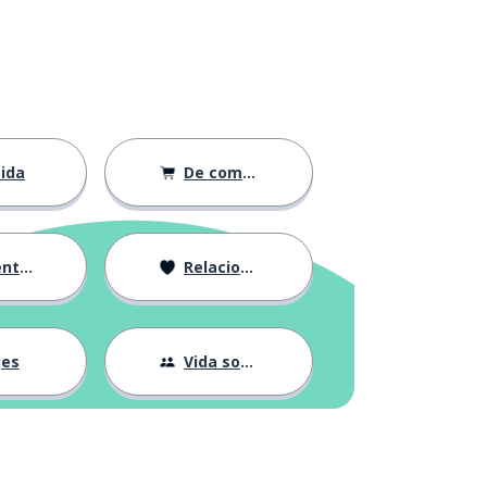
ida
De compras
ción
Relaciones
jes
Vida social