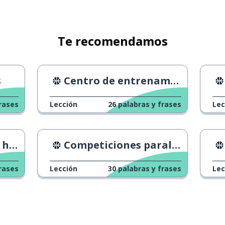
Te recomendamos
s
Centro de entrenamiento de camellos
rases
Lección
26
palabras y frases
Lec
ines
Competiciones paralímpicas
rases
Lección
30
palabras y frases
Lec