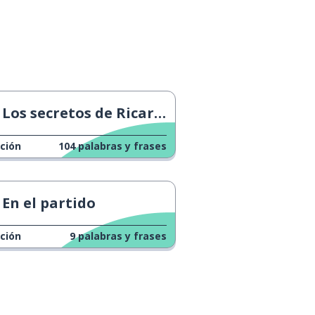
Los secretos de Ricardinho
ción
104
palabras y frases
En el partido
ción
9
palabras y frases