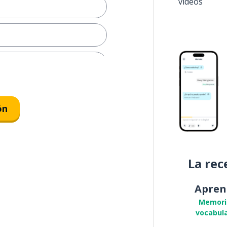
vídeos
er
ón
La rec
Apren
Memori
vocabula