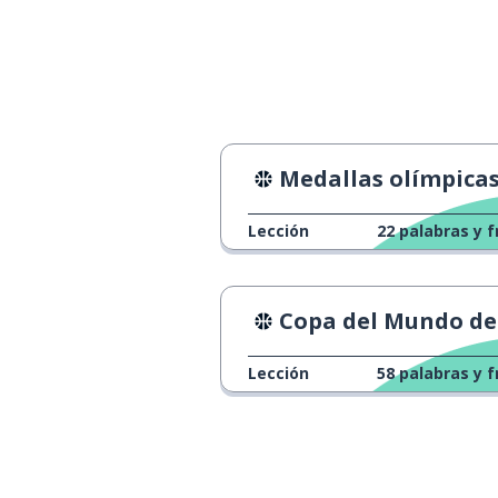
Medallas olímpica
Lección
22
palabras y f
Copa del Mundo de hockey sobre pat
Lección
58
palabras y f