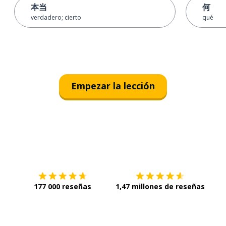
本当
何
verdadero; cierto
qué
Empezar la lección
Descárgala en
App Store
Con
177 000 reseñas
1,47 millones de reseñas