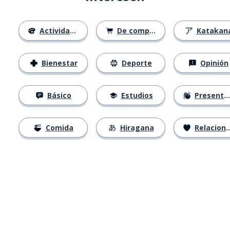
Actividades
De compras
Katakan
Bienestar
Deporte
Opinión
Básico
Estudios
Presentación
Comida
Hiragana
Relaciones
Descárgala en
App Store
Con