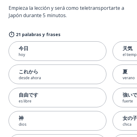
Empieza la lección y será como teletransportarte a
Japón durante 5 minutos.
21 palabras y frases
今日
天気
hoy
el tiemp
これから
夏
desde ahora
verano
自由です
強い
es libre
fuerte
神
女の
dios
chica