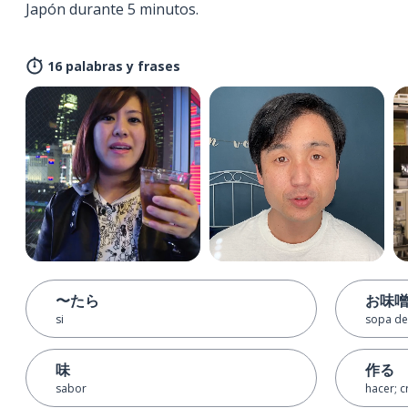
Japón durante 5 minutos.
16 palabras y frases
〜たら
お味
si
sopa de
味
作る
sabor
hacer; c