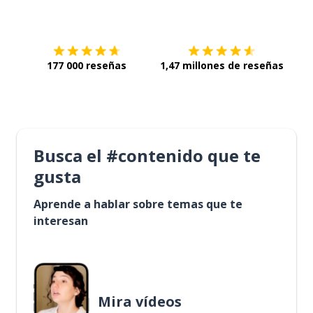
Descárgala en
App Store
Con
177 000 reseñas
1,47 millones de reseñas
Busca el #contenido que te
gusta
Aprende a hablar sobre temas que te
interesan
Mira vídeos