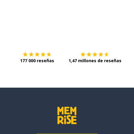
Descárgala en
App Store
Con
177 000 reseñas
1,47 millones de reseñas