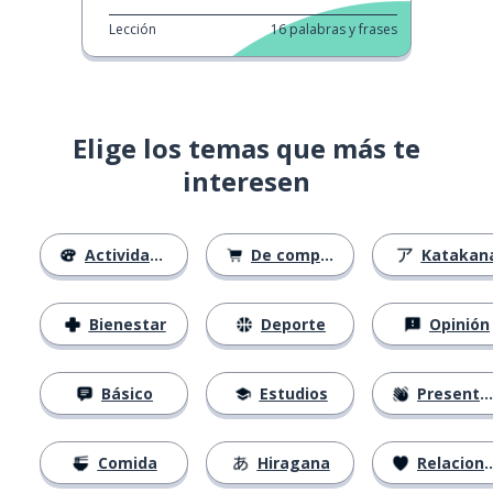
Lección
16
palabras y frases
Elige los temas que más te
interesen
Actividades
De compras
Katakan
Bienestar
Deporte
Opinión
Básico
Estudios
Presentación
Comida
Hiragana
Relaciones