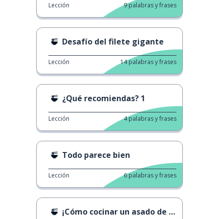
Lección
9
palabras y frases
Desafío del filete gigante
Lección
14
palabras y frases
¿Qué recomiendas? 1
Lección
4
palabras y frases
Todo parece bien
Lección
6
palabras y frases
¡Cómo cocinar un asado de carne!