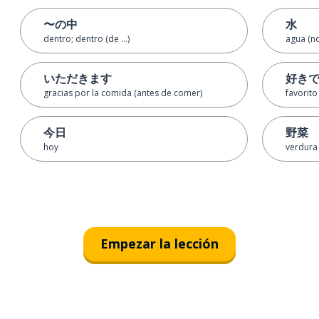
〜の中
水
dentro; dentro (de ...)
agua (no
いただきます
好き
gracias por la comida (antes de comer)
favorito
今日
野菜
hoy
verdura
Empezar la lección