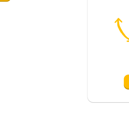
sensaciones
llegar a ser
el; la
to
antoso