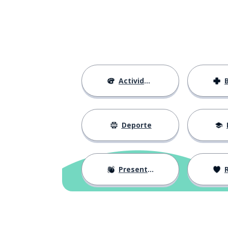
なります
este; esta
これ
ya; ya no
もう
Actividades
el primero; la 
一つ
solamente
だけ
Deporte
recibir
受け取ります
Presentación
R
especialmente;
特に
necesitar
必要
con ganas; con