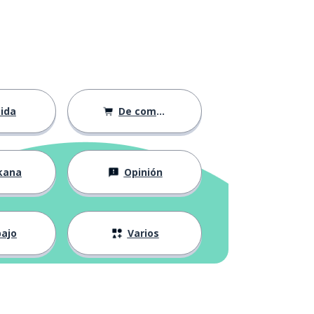
ida
De compras
kana
Opinión
ajo
Varios