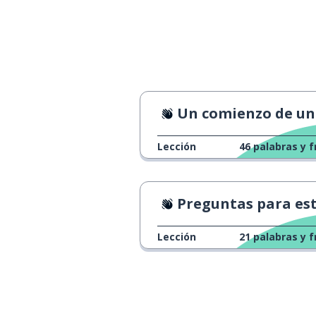
怖い
cómo (hiciste alg
どうやって
hacer; realizar
やる
Un comienzo de un programa de noti
aquel; aquella
あれ
Lección
46
palabras y f
cambiar
変えます
uno mismo
自分
Preguntas para estudiant
razón
理由
Lección
21
palabras y f
cosa; objeto
物
estar; llegar a 