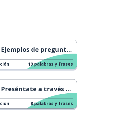
Ejemplos de preguntas
ción
19
palabras y frases
Preséntate a través de la danza
ción
8
palabras y frases