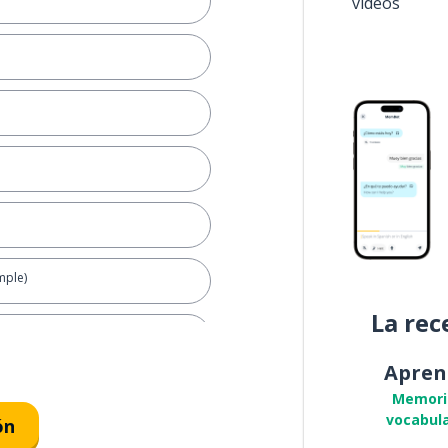
vídeos
mple)
La rec
Apren
Memori
vocabula
ón