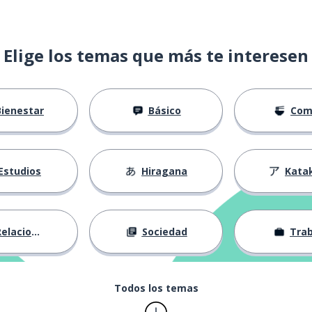
Elige los temas que más te interesen
Bienestar
Básico
Com
primera
Estudios
Hiragana
Kata
elaciones
Sociedad
Trab
 particularmente
Todos los temas
 placer