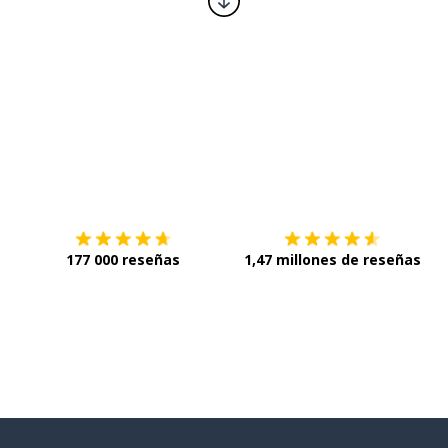
ber hecho algo)
Descárgala en
App Store
C
177 000 reseñas
1,47 millones de reseñas