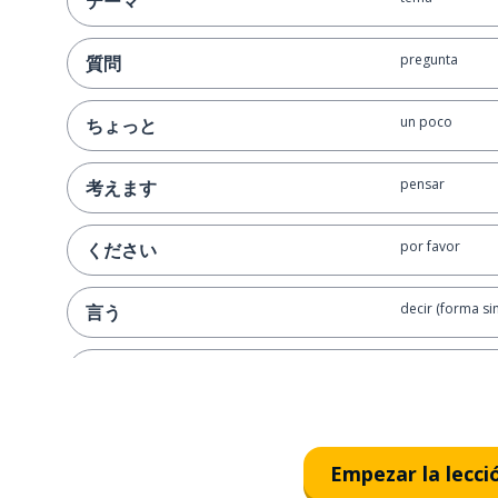
テーマ
pregunta
質問
un poco
ちょっと
pensar
考えます
por favor
ください
decir (forma si
言う
negocio
ビジネス
fallar
失敗します
Empezar la lecci
¿por qué?