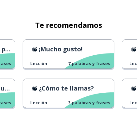
o) ...
Te recomendamos
cias
¡Mucho gusto!
rases
Lección
7
palabras y frases
Lec
es
¿Cómo te llamas?
rases
Lección
3
palabras y frases
Lec
ser; sonar