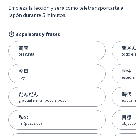
Empieza la lección y será como teletransportarte a
Japón durante 5 minutos.
32 palabras y frases
質問
皆さ
pregunta
todo el
今日
学生
hoy
estudia
だんだん
時代
gradualmente; poco a poco
época; 
私の
目標
mi (posesivo)
objetivo