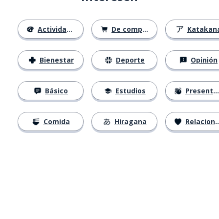
Actividades
De compras
Katakan
Bienestar
Deporte
Opinión
Básico
Estudios
Presentación
Comida
Hiragana
Relaciones
Descárgala en
App Store
Con