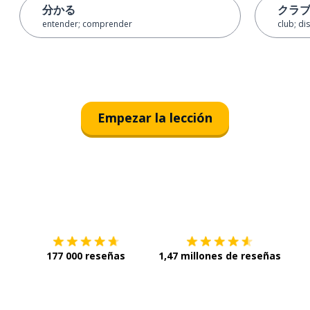
分かる
クラ
entender; comprender
club; di
Empezar la lección
Descárgala en
App Store
Con
177 000 reseñas
1,47 millones de reseñas