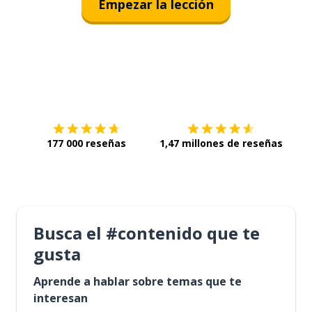
Empezar la lección
Descárgala en
App Store
Con
177 000 reseñas
1,47 millones de reseñas
Busca el #contenido que te
gusta
Aprende a hablar sobre temas que te
interesan