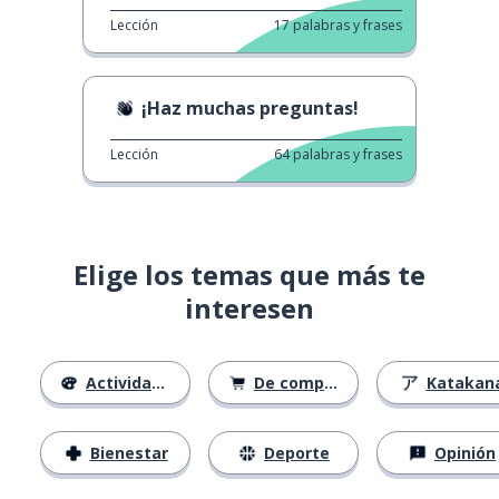
Lección
17
palabras y frases
¡Haz muchas preguntas!
Lección
64
palabras y frases
Elige los temas que más te
interesen
Actividades
De compras
Katakan
Bienestar
Deporte
Opinión