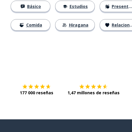
Básico
Estudios
Presentación
Comida
Hiragana
Relaciones
Descárgala en
App Store
Con
177 000 reseñas
1,47 millones de reseñas