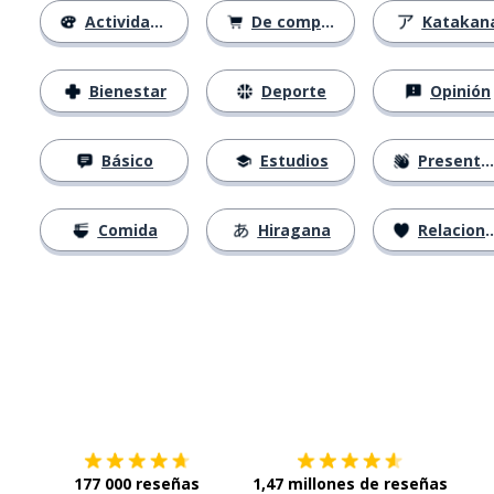
Actividades
De compras
Katakan
Bienestar
Deporte
Opinión
Básico
Estudios
Presentación
Comida
Hiragana
Relaciones
Descárgala en
App Store
Con
177 000 reseñas
1,47 millones de reseñas