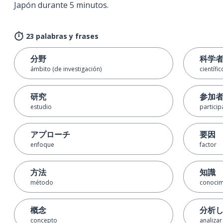
Japón durante 5 minutos.
23 palabras y frases
分野
科学
ámbito (de investigación)
científic
研究
参加
estudio
particip
アプローチ
要因
enfoque
factor
方法
知識
método
conocim
概念
分析
concepto
analizar