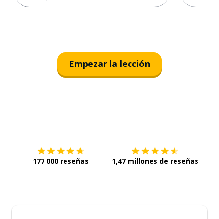
Empezar la lección
Descárgala en
App Store
Con
177 000 reseñas
1,47 millones de reseñas