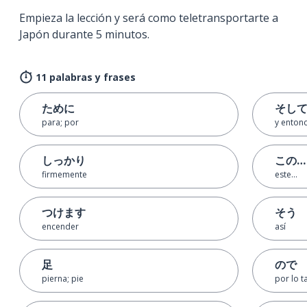
Empieza la lección y será como teletransportarte a
Japón durante 5 minutos.
11 palabras y frases
ために
そし
para; por
y entonc
しっかり
この…
firmemente
este…
つけます
そう
encender
así
足
ので
pierna; pie
por lo t