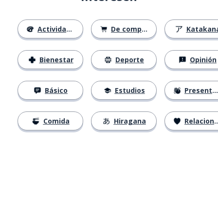
Actividades
De compras
Katakan
Bienestar
Deporte
Opinión
Básico
Estudios
Presentación
Comida
Hiragana
Relaciones
Descárgala en
App Store
Con