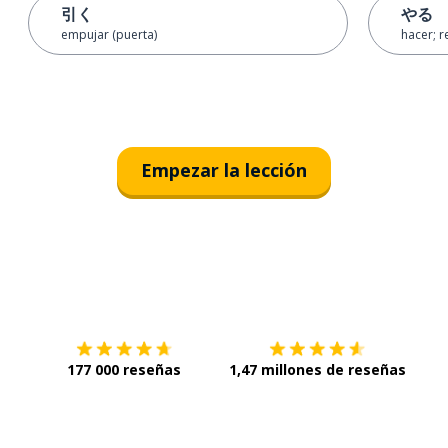
引く
やる
empujar (puerta)
hacer; r
Empezar la lección
Descárgala en
App Store
Con
177 000 reseñas
1,47 millones de reseñas