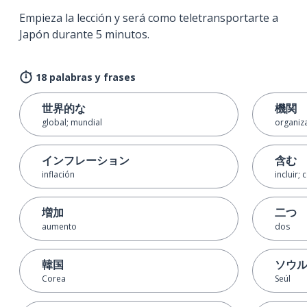
Empieza la lección y será como teletransportarte a
Japón durante 5 minutos.
18 palabras y frases
世界的な
機関
global; mundial
organiz
インフレーション
含む
inflación
incluir;
増加
二つ
aumento
dos
韓国
ソウ
Corea
Seúl