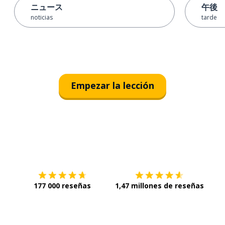
ニュース
午後
noticias
tarde
Empezar la lección
Descárgala en
App Store
Con
177 000 reseñas
1,47 millones de reseñas