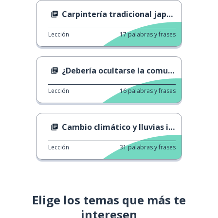
Carpintería tradicional japonesa
Lección
17
palabras y frases
¿Debería ocultarse la comunidad LGBT?
Lección
16
palabras y frases
Cambio climático y lluvias intensas
Lección
31
palabras y frases
Elige los temas que más te
interesen