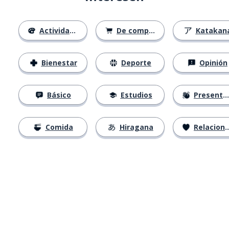
Actividades
De compras
Katakan
Bienestar
Deporte
Opinión
Básico
Estudios
Presentación
Comida
Hiragana
Relaciones
Descárgala en
App Store
Con