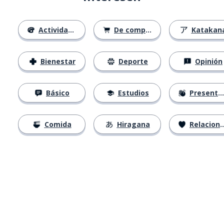
Actividades
De compras
Katakan
Bienestar
Deporte
Opinión
Básico
Estudios
Presentación
Comida
Hiragana
Relaciones
Descárgala en
App Store
Con