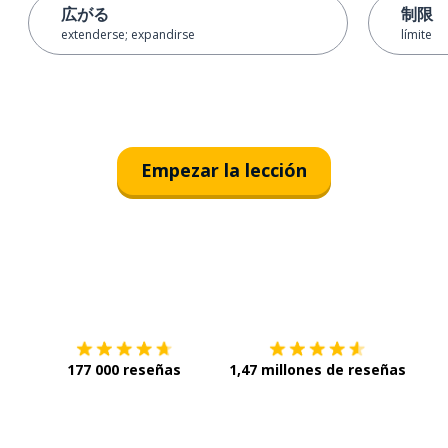
広がる
制限
extenderse; expandirse
límite
Empezar la lección
Descárgala en
App Store
Con
177 000 reseñas
1,47 millones de reseñas