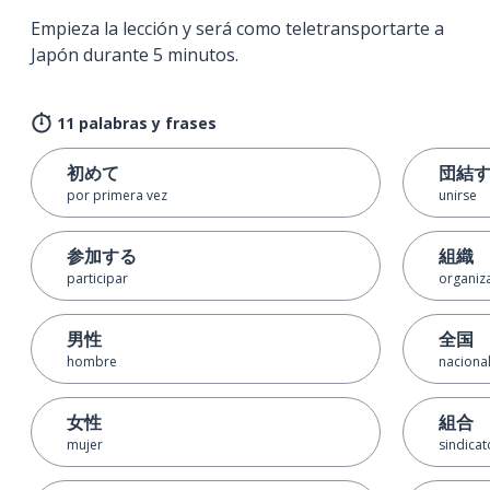
Empieza la lección y será como teletransportarte a
Japón durante 5 minutos.
11 palabras y frases
初めて
団結
por primera vez
unirse
参加する
組織
participar
organiz
男性
全国
hombre
nacional
女性
組合
mujer
sindicat