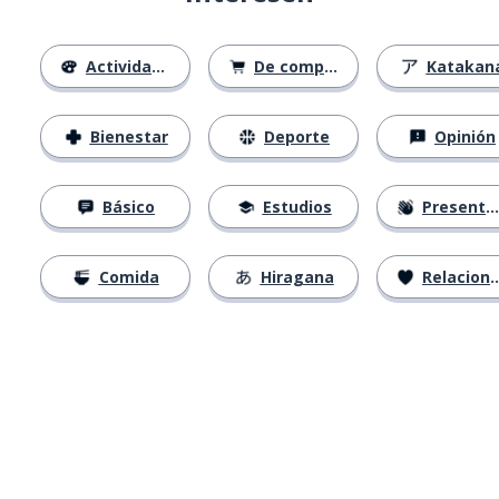
Actividades
De compras
Katakan
Bienestar
Deporte
Opinión
Básico
Estudios
Presentación
Comida
Hiragana
Relaciones
Descárgala en
App Store
Con