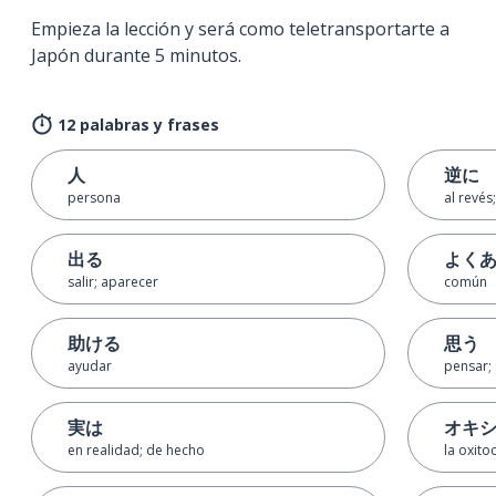
Empieza la lección y será como teletransportarte a
Japón durante 5 minutos.
12 palabras y frases
人
逆に
persona
al revés
出る
よく
salir; aparecer
común
助ける
思う
ayudar
pensar; 
実は
オキ
en realidad; de hecho
la oxito