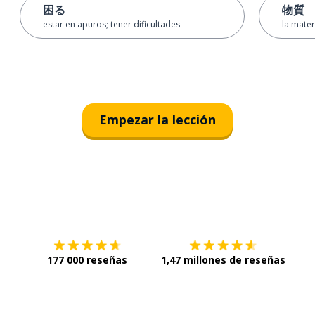
困る
物質
estar en apuros; tener dificultades
la mater
Empezar la lección
Descárgala en
App Store
Con
177 000 reseñas
1,47 millones de reseñas