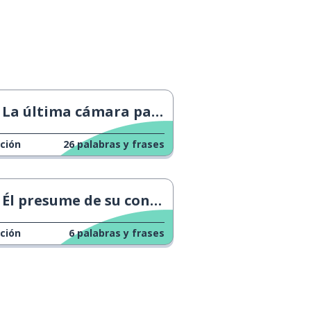
La última cámara para los Juegos Olímpicos
ción
26
palabras y frases
Él presume de su conocimiento
ción
6
palabras y frases