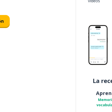
vídeos
ón
La rec
Apren
Memori
vocabula