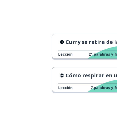
Curry se retira de la NBA en 3,9 segun
Lección
21
palabras y f
Cómo respirar en un mara
Lección
7
palabras y f