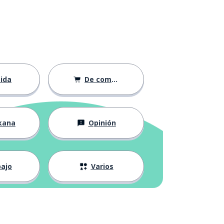
ida
De compras
kana
Opinión
ajo
Varios