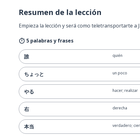
Resumen de la lección
Empieza la lección y será como teletransportarte a
5 palabras y frases
quién
誰
un poco
ちょっと
hacer; realizar
やる
derecha
右
verdadero; cier
本当