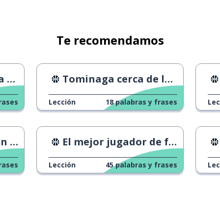
Te recomendamos
dos
Tominaga cerca de la NBA
rases
Lección
18
palabras y frases
Lec
tón
El mejor jugador de fútbol de Japón
rases
Lección
45
palabras y frases
Lec