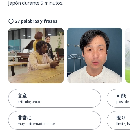
Japón durante 5 minutos.
27 palabras y frases
文章
可能
artículo; texto
posible
非常に
限り
muy; extremadamente
límite; 