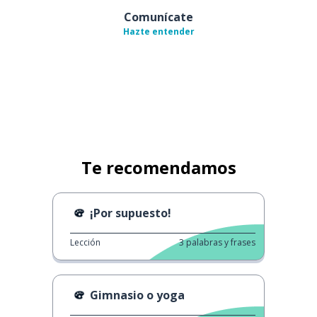
Comunícate
Hazte entender
Te recomendamos
¡Por supuesto!
Lección
3
palabras y frases
Gimnasio o yoga