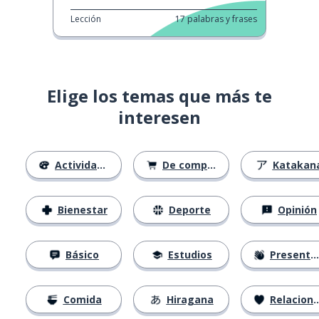
Lección
17
palabras y frases
Elige los temas que más te
interesen
Actividades
De compras
Katakan
Bienestar
Deporte
Opinión
Básico
Estudios
Presentación
Comida
Hiragana
Relaciones