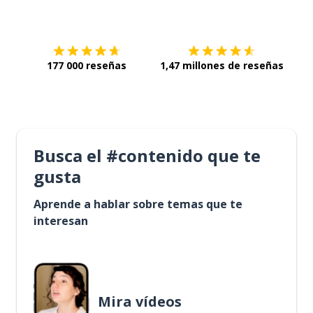
Descárgala en
App Store
Con
177 000 reseñas
1,47 millones de reseñas
Busca el #contenido que te
gusta
Aprende a hablar sobre temas que te
interesan
Mira vídeos