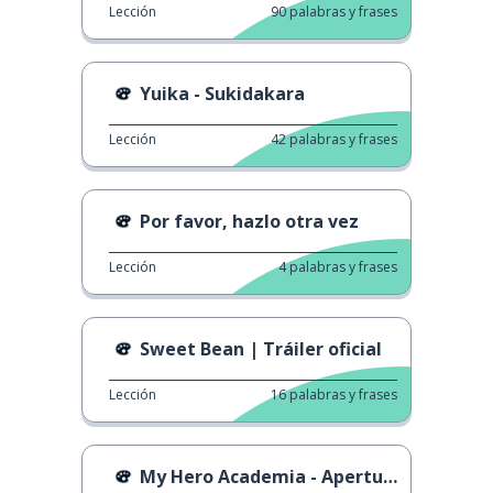
Lección
90
palabras y frases
Yuika - Sukidakara
Lección
42
palabras y frases
Por favor, hazlo otra vez
Lección
4
palabras y frases
Sweet Bean | Tráiler oficial
Lección
16
palabras y frases
My Hero Academia - Apertura