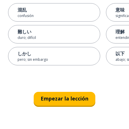
混乱
意味
confusión
signific
難しい
理解
duro; difícil
entendi
しかし
以下
pero; sin embargo
abajo; s
Empezar la lección