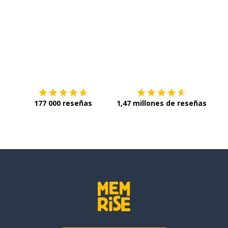
Descárgala en
App Store
Con
177 000 reseñas
1,47 millones de reseñas