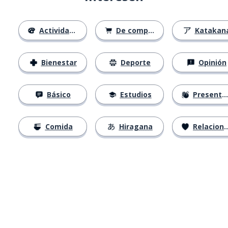
Actividades
De compras
Katakan
Bienestar
Deporte
Opinión
Básico
Estudios
Presentación
Comida
Hiragana
Relaciones
Descárgala en
App Store
Con