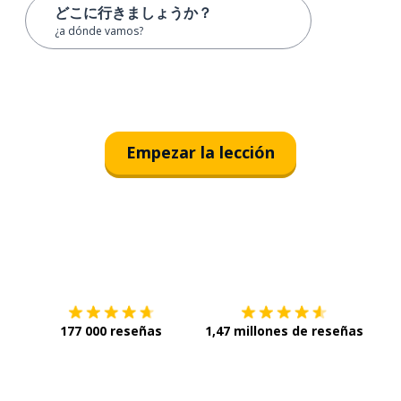
どこに行きましょうか？
¿a dónde vamos?
Empezar la lección
Descárgala en
App Store
Con
177 000 reseñas
1,47 millones de reseñas