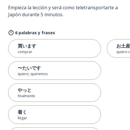
Empieza la lección y será como teletransportarte a
Japón durante 5 minutos.
6 palabras y frases
買います
お土
comprar
quiero 
〜たいです
quiero; queremos
やっと
finalmente
着く
llegar