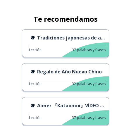
Te recomendamos
Tradiciones japonesas de año nuevo 2
Lección
37
palabras y frases
Regalo de Año Nuevo Chino
Lección
32
palabras y frases
Aimer 『Kataomoi』VÍDEO MUSICAL
Lección
37
palabras y frases