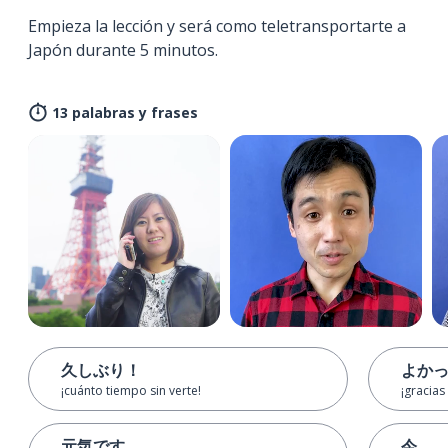
Empieza la lección y será como teletransportarte a
Japón durante 5 minutos.
13 palabras y frases
久しぶり！
よか
¡cuánto tiempo sin verte!
¡gracias
元気です
今