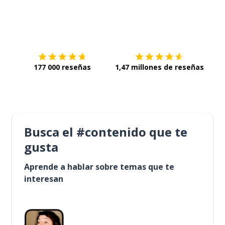
Descárgala en
App Store
Con
177 000 reseñas
1,47 millones de reseñas
Busca el #contenido que te
gusta
Aprende a hablar sobre temas que te
interesan