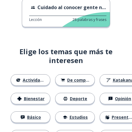
Cuidado al conocer gente nueva
Lección
28
palabras y frases
Elige los temas que más te
interesen
Actividades
De compras
Katakan
Bienestar
Deporte
Opinión
Básico
Estudios
Presentación