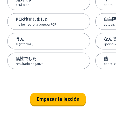
está bien
ahora
PCR検査しました
自主
me he hecho la prueba PCR
autoais
うん
なん
sí (informal)
¿por qu
陰性でした
熱
resultado negativo
fiebre; 
Empezar la lección