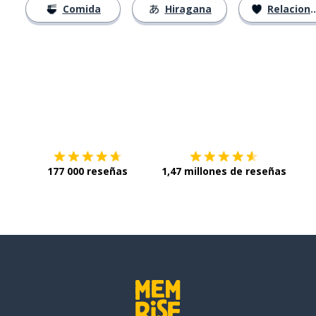
Comida
Hiragana
Relaciones
Descárgala en
App Store
Con
177 000 reseñas
1,47 millones de reseñas