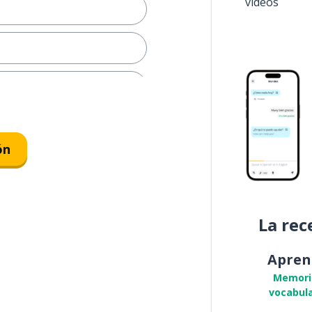
vídeos
ser; sonar
ón
La rec
Apren
Memori
vocabula