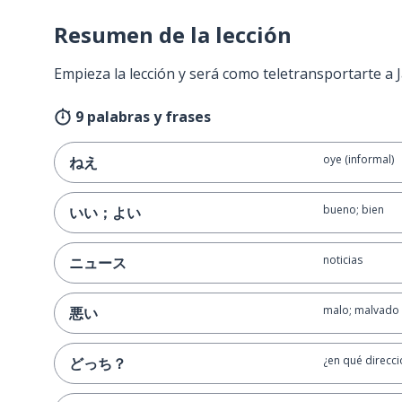
Resumen de la lección
Empieza la lección y será como teletransportarte a
9 palabras y frases
oye (informal)
ねえ
bueno; bien
いい；よい
noticias
ニュース
malo; malvado
悪い
¿en qué direcci
どっち？