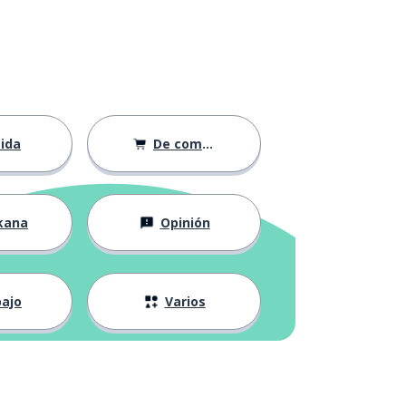
ida
De compras
kana
Opinión
ajo
Varios