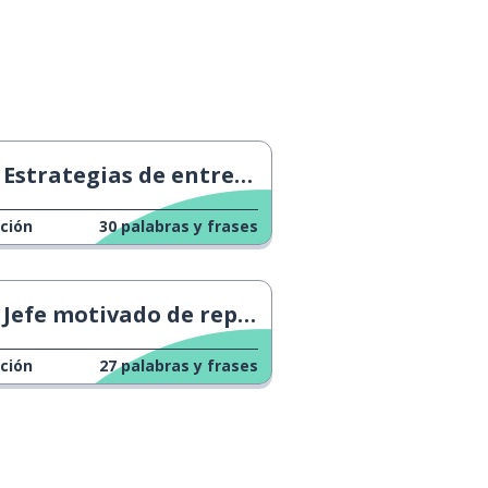
Estrategias de entrevista bajo presión
ción
30
palabras y frases
Jefe motivado de repente
ción
27
palabras y frases