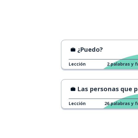
¿Puedo?
Lección
2
palabras y f
Las personas que pueden trabajar están aturdi
Lección
26
palabras y f