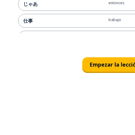
entonces
じゃあ
trabajo
仕事
una empresa
会社
estar; llegar a 
なります
Empezar la lecci