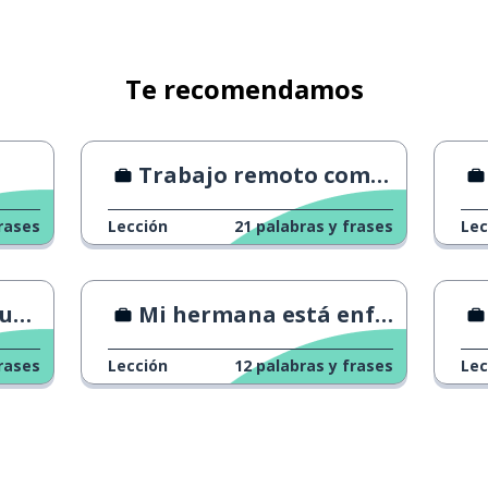
Te recomendamos
Trabajo remoto completamente disponible
rases
Lección
21
palabras y frases
Lec
das
Mi hermana está enferma
rases
Lección
12
palabras y frases
Lec