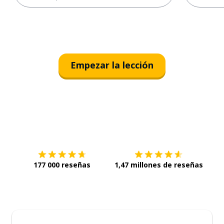
Empezar la lección
Descárgala en
App Store
Con
177 000 reseñas
1,47 millones de reseñas