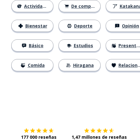
Actividades
De compras
Katakan
Bienestar
Deporte
Opinión
Básico
Estudios
Presentación
Comida
Hiragana
Relaciones
Descárgala en
App Store
Con
177 000 reseñas
1,47 millones de reseñas