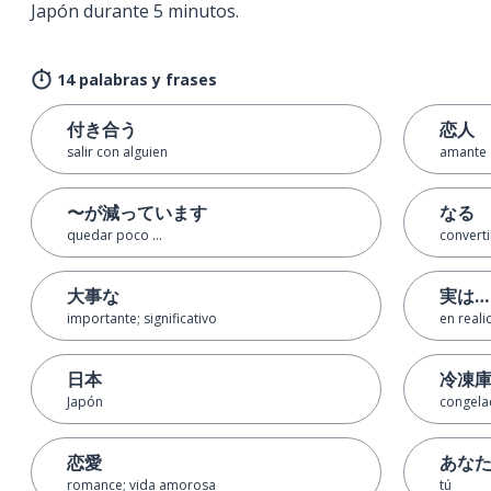
Japón durante 5 minutos.
14 palabras y frases
付き合う
恋人
salir con alguien
amante
〜が減っています
なる
quedar poco ...
converti
大事な
実は…
importante; significativo
en real
日本
冷凍
Japón
congela
恋愛
あな
romance; vida amorosa
tú