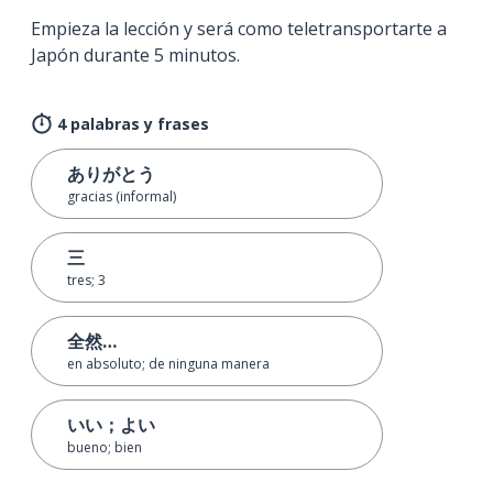
Empieza la lección y será como teletransportarte a
Japón durante 5 minutos.
4 palabras y frases
ありがとう
gracias (informal)
三
tres; 3
全然…
en absoluto; de ninguna manera
いい；よい
bueno; bien