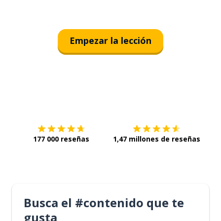
Empezar la lección
Descárgala en
App Store
Con
177 000 reseñas
1,47 millones de reseñas
Busca el #contenido que te
gusta