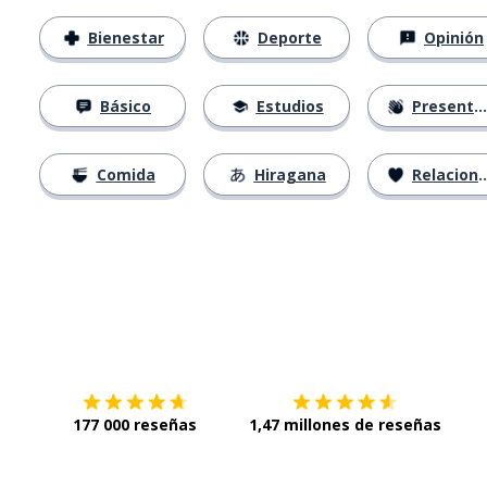
Bienestar
Deporte
Opinión
Básico
Estudios
Presentación
Comida
Hiragana
Relaciones
Descárgala en
App Store
Con
177 000 reseñas
1,47 millones de reseñas