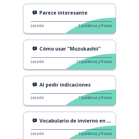
Parece interesante
Lección
5
palabras y frases
Cómo usar "Muzukashii"
Lección
13
palabras y frases
Al pedir indicaciones
Lección
7
palabras y frases
Vocabulario de invierno en japonés
Lección
3
palabras y frases