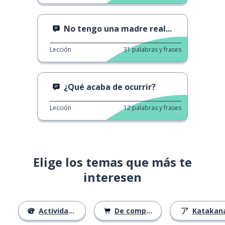
No tengo una madre real...
Lección
31
palabras y frases
¿Qué acaba de ocurrir?
Lección
12
palabras y frases
Elige los temas que más te
interesen
Actividades
De compras
Katakan