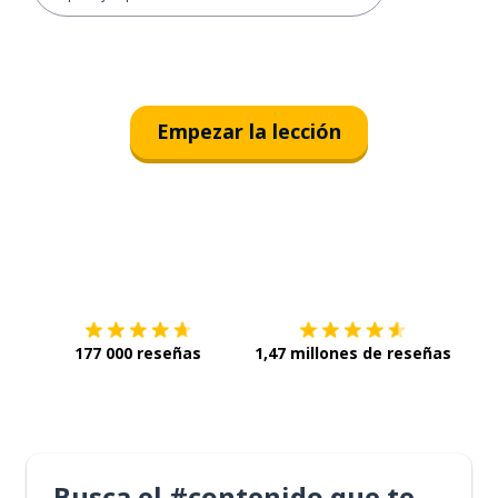
Empezar la lección
Descárgala en
App Store
Con
177 000 reseñas
1,47 millones de reseñas
Busca el #contenido que te