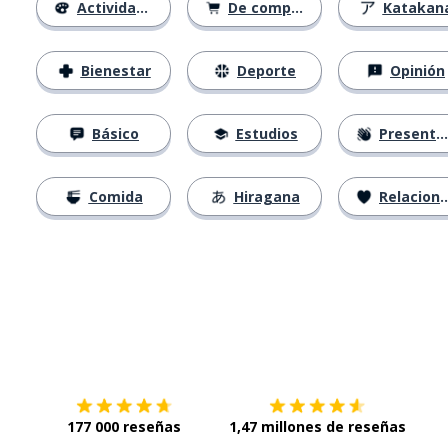
Actividades
De compras
Katakan
Bienestar
Deporte
Opinión
Básico
Estudios
Presentación
Comida
Hiragana
Relaciones
Descárgala en
App Store
Con
177 000 reseñas
1,47 millones de reseñas