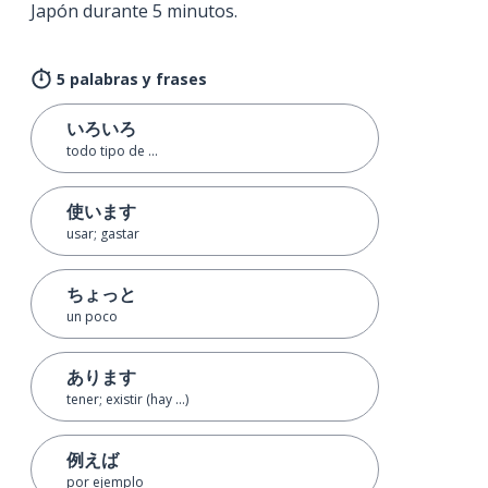
Japón durante 5 minutos.
5 palabras y frases
いろいろ
todo tipo de ...
使います
usar; gastar
ちょっと
un poco
あります
tener; existir (hay ...)
例えば
por ejemplo