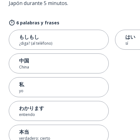
Japón durante 5 minutos.
6 palabras y frases
もしもし
はい
¿diga? (al teléfono)
sí
中国
China
私
yo
わかります
entiendo
本当
verdadero; cierto