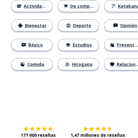
Actividades
De compras
Katakan
Bienestar
Deporte
Opinión
Básico
Estudios
Presentación
Comida
Hiragana
Relaciones
Descárgala en
App Store
Con
177 000 reseñas
1,47 millones de reseñas