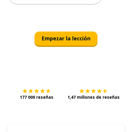
Empezar la lección
Descárgala en
App Store
Con
177 000 reseñas
1,47 millones de reseñas