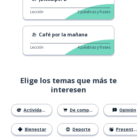
Lección
3
palabras y frases
Café por la mañana
Lección
4
palabras y frases
Elige los temas que más te
interesen
Actividades
De compras
Opinión
Bienestar
Deporte
Presentación