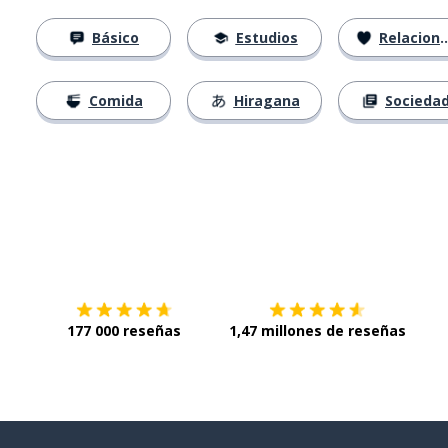
Básico
Estudios
Relaciones
Comida
Hiragana
Socieda
Descárgala en
App Store
Con
177 000 reseñas
1,47 millones de reseñas