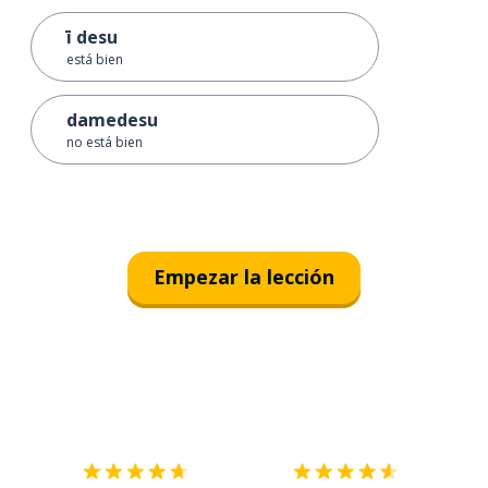
ī desu
está bien
damedesu
no está bien
Empezar la lección
Descárgala en
App Store
Con