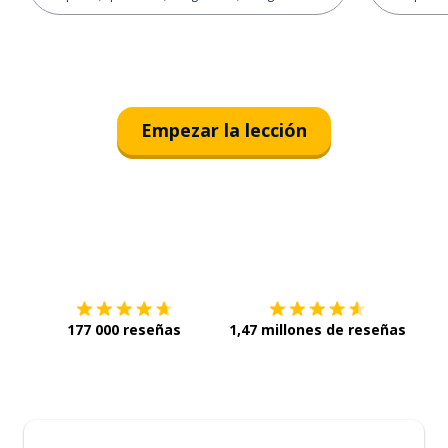
Empezar la lección
Descárgala en
App Store
Con
177 000 reseñas
1,47 millones de reseñas