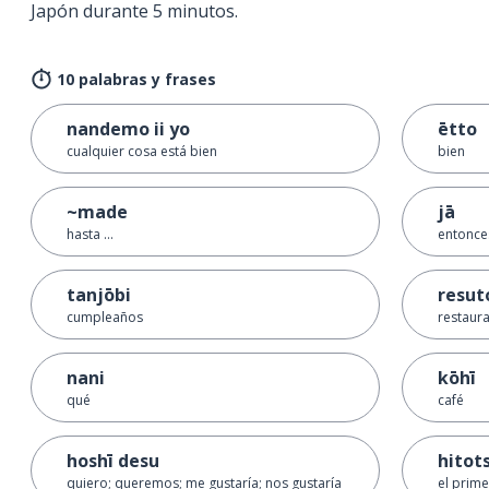
Japón durante 5 minutos.
10 palabras y frases
nandemo ii yo
ētto
cualquier cosa está bien
bien
~made
jā
hasta ...
entonce
tanjōbi
resut
cumpleaños
restaur
nani
kōhī
qué
café
hoshī desu
hitot
quiero; queremos; me gustaría; nos gustaría
el prime