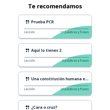
Te recomendamos
Prueba PCR
Lección
11
palabras y frases
Aquí lo tienes 2
Lección
6
palabras y frases
Una constitución humana especial
Lección
20
palabras y frases
¿Cara o cruz?