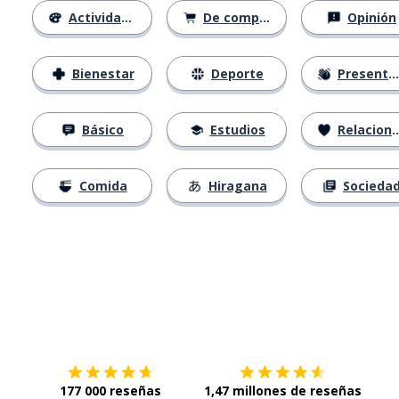
Actividades
De compras
Opinión
Bienestar
Deporte
Presentación
Básico
Estudios
Relaciones
Comida
Hiragana
Socieda
Descárgala en
App Store
Con
177 000 reseñas
1,47 millones de reseñas