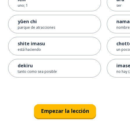
uno; 1
ser
yūen chi
nama
parque de atracciones
nombre
shite imasu
chott
está haciendo
un poco
dekiru
imas
tanto como sea posible
no hay 
Empezar la lección