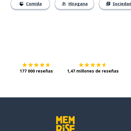
Comida
Hiragana
Socieda
Descárgala en
App Store
Con
177 000 reseñas
1,47 millones de reseñas