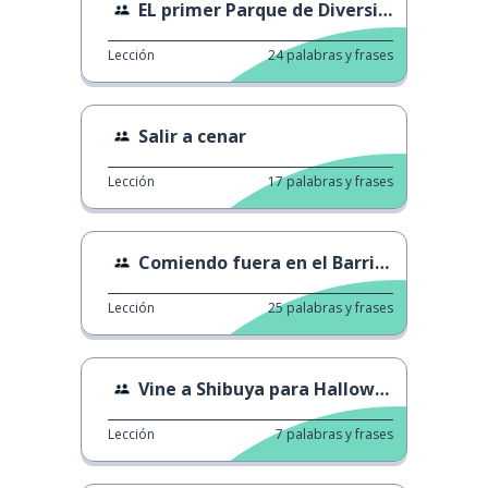
EL primer Parque de Diversiones de Japón
Lección
24
palabras y frases
Salir a cenar
Lección
17
palabras y frases
Comiendo fuera en el Barrio Chino de Kobe
Lección
25
palabras y frases
Vine a Shibuya para Halloween
Lección
7
palabras y frases