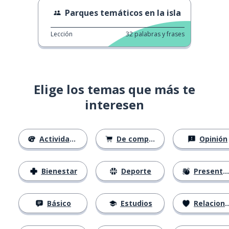
Parques temáticos en la isla
Lección
32
palabras y frases
Elige los temas que más te
interesen
Actividades
De compras
Opinión
Bienestar
Deporte
Presentación
Básico
Estudios
Relaciones