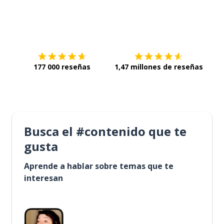
Descárgala en
App Store
Con
177 000 reseñas
1,47 millones de reseñas
Busca el #contenido que te
gusta
Aprende a hablar sobre temas que te
interesan