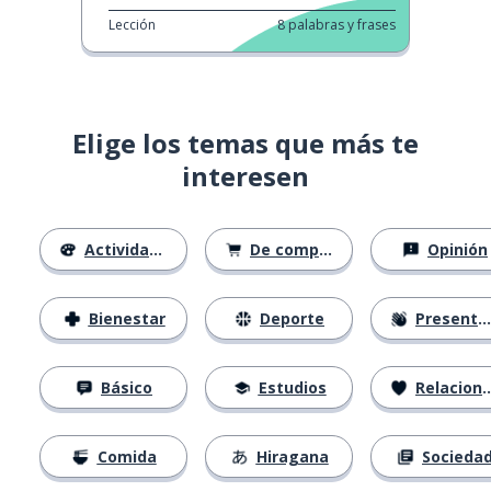
Lección
8
palabras y frases
Elige los temas que más te
interesen
Actividades
De compras
Opinión
Bienestar
Deporte
Presentación
Básico
Estudios
Relaciones
Comida
Hiragana
Socieda