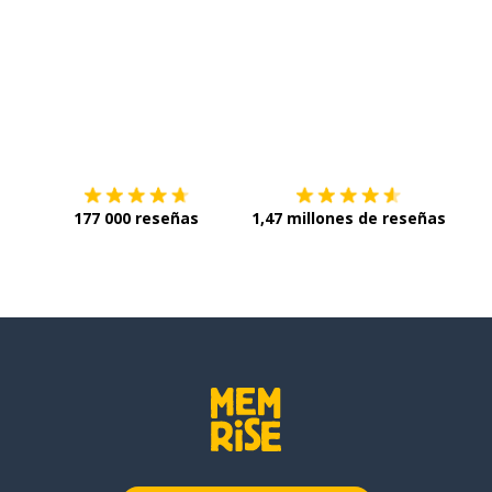
Descárgala en
App Store
Con
177 000 reseñas
1,47 millones de reseñas