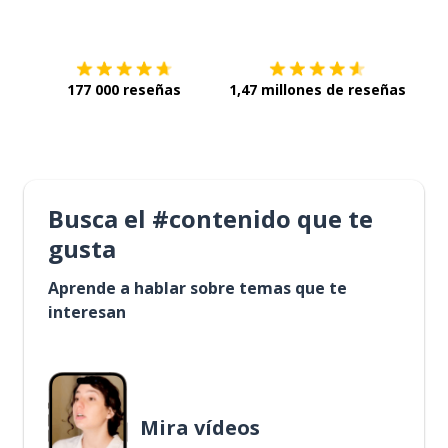
Descárgala en
App Store
Con
177 000 reseñas
1,47 millones de reseñas
Busca el #contenido que te
gusta
Aprende a hablar sobre temas que te
interesan
Mira vídeos