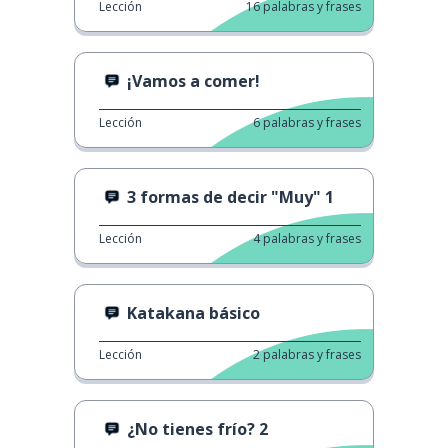
Lección
16
palabras y frases
¡Vamos a comer!
Lección
6
palabras y frases
3 formas de decir "Muy" 1
Lección
4
palabras y frases
Katakana básico
Lección
2
palabras y frases
¿No tienes frío? 2