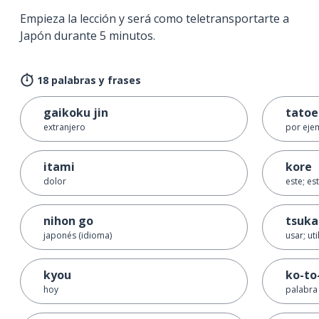
Empieza la lección y será como teletransportarte a
Japón durante 5 minutos.
18 palabras y frases
gaikoku jin
tato
extranjero
por eje
itami
kore
dolor
este; es
nihon go
tsuka
japonés (idioma)
usar; uti
kyou
ko-to
hoy
palabra