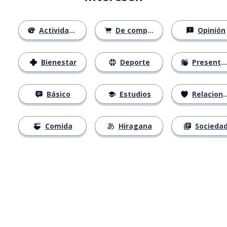
Actividades
De compras
Opinión
Bienestar
Deporte
Presentación
Básico
Estudios
Relaciones
Comida
Hiragana
Socieda
Descárgala en
App Store
Con