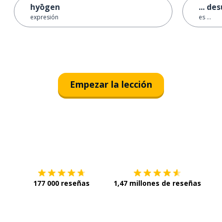
hyōgen
... de
expresión
es ...
Empezar la lección
Descárgala en
App Store
Con
177 000 reseñas
1,47 millones de reseñas