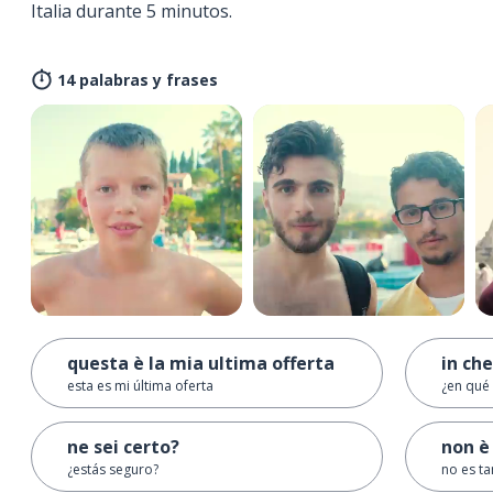
Italia durante 5 minutos.
14 palabras y frases
questa è la mia ultima offerta
in ch
esta es mi última oferta
¿en qué
ne sei certo?
non è
¿estás seguro?
no es ta