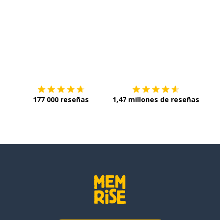
Descárgala en
App Store
Con
177 000 reseñas
1,47 millones de reseñas