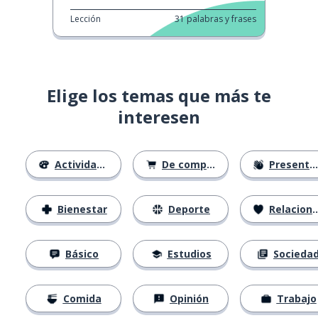
Lección
31
palabras y frases
Elige los temas que más te
interesen
Actividades
De compras
Presentación
Bienestar
Deporte
Relaciones
Básico
Estudios
Socieda
Comida
Opinión
Trabajo