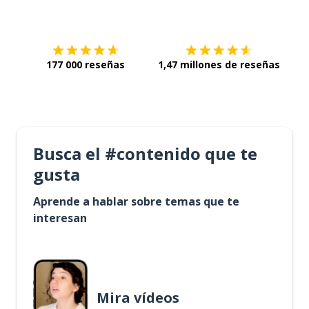
Descárgala en
App Store
Con
177 000 reseñas
1,47 millones de reseñas
Busca el #contenido que te
gusta
Aprende a hablar sobre temas que te
interesan
Mira vídeos