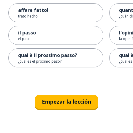
affare fatto!
quant
trato hecho
¿cuán di
il passo
l'opi
el paso
la opini
qual è il prossimo passo?
qual 
¿cuál es el próximo paso?
¿cuál es
Empezar la lección