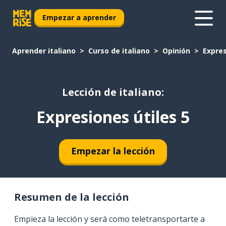
Empezar a aprender
Aprender italiano
Curso de italiano
Opinión
Expres
Lección de italiano:
Expresiones útiles 5
Empezar la lección
Resumen de la lección
Empieza la lección y será como teletransportarte a