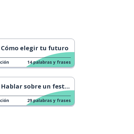
Cómo elegir tu futuro
ción
14
palabras y frases
Hablar sobre un festival de música
ción
29
palabras y frases