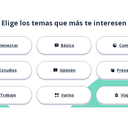
 cortos
Elige los temas que más te interesen
Bienestar
Básico
Com
er
Estudios
Opinión
Presenta
rtamento
Trabajo
Varios
Via
inuar