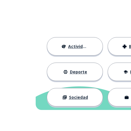
los pantalones
i pantaloncini
la rodilla
il ginocchio
la galería
la galleria
Actividades
la pinacoteca
la pinacoteca
bajar; descend
scendere
Deporte
el piso; el apa
l'appartamento
Sociedad
proseguir; cont
proseguire
querer
volere