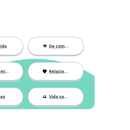
ida
De compras
ción
Relaciones
jes
Vida social