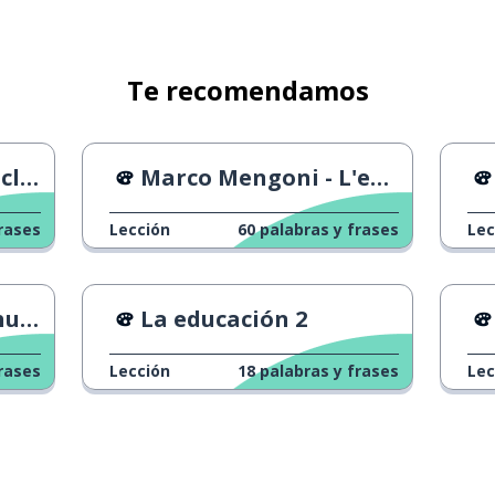
Te recomendamos
mien
Marco Mengoni - L'essenziale
 puesto
rases
Lección
60
palabras y frases
Lec
ido
cua
La educación 2
tada
rases
Lección
18
palabras y frases
Lec
rior