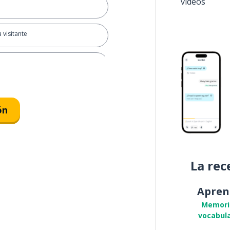
vídeos
a visitante
barrotada
ón
Pascua
La rec
Apren
Memori
vocabula