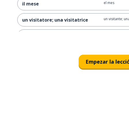
el mes
il mese
un visitante; un
un visitatore; una visitatrice
el período
il periodo
abarrotado; a
affollato; affollata
Empezar la lecci
el período de 
il periodo pasquale
el metro
la metropolitana
la parada
la fermata
entrar
entrare