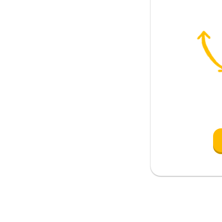
olástico
niversitaria
tar
ecio reducido