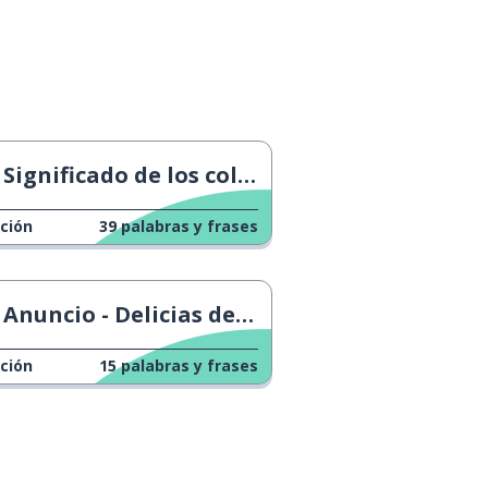
Significado de los colores de la espada láser
ción
39
palabras y frases
Anuncio - Delicias de verano
ción
15
palabras y frases