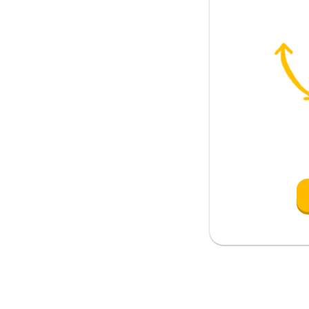
ue
bajo de