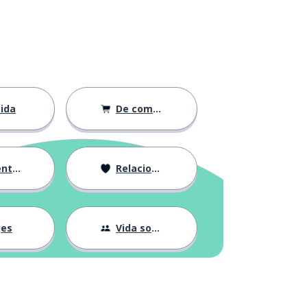
ida
De compras
ción
Relaciones
jes
Vida social