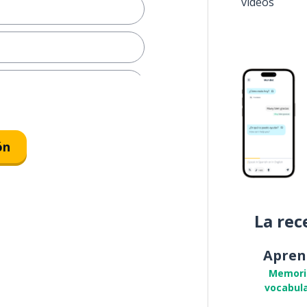
vídeos
ón
La rec
Apren
Memori
vocabula