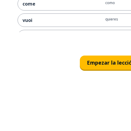
como
come
quieres
vuoi
ganar
vincere
pienso
penso
Empezar la lecci
voy
vado
la ansiedad
l'ansia
el tipo
il tipo
italianos
italiani