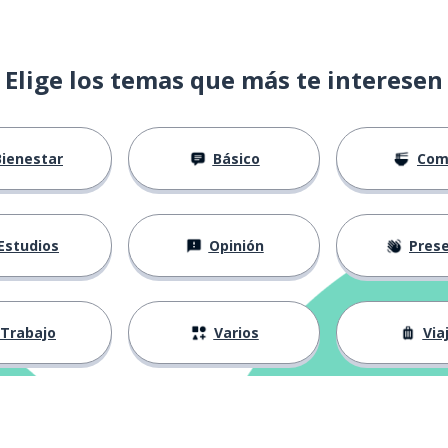
Elige los temas que más te interesen
Bienestar
Básico
Com
Estudios
Opinión
Presenta
Trabajo
Varios
Via
rio