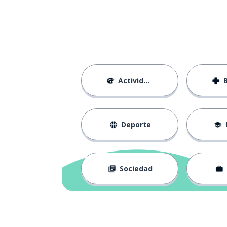
el barco
la barca
solo; solitario
solo
no tengo
non ho
Actividades
la cultura
la cultura
sin embargo
però
Deporte
desfilar
sfilare
Sociedad
desafinar
stonare
un multimillona
un miliardario