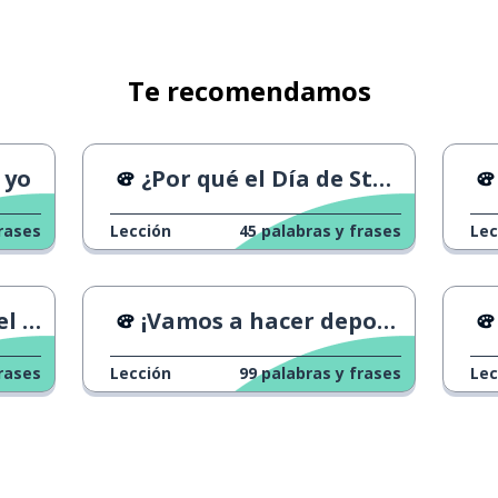
Te recomendamos
 yo
¿Por qué el Día de Star Wars es el 4 de mayo?
rases
Lección
45
palabras y frases
Lec
ndo
¡Vamos a hacer deporte!
rases
Lección
99
palabras y frases
Lec