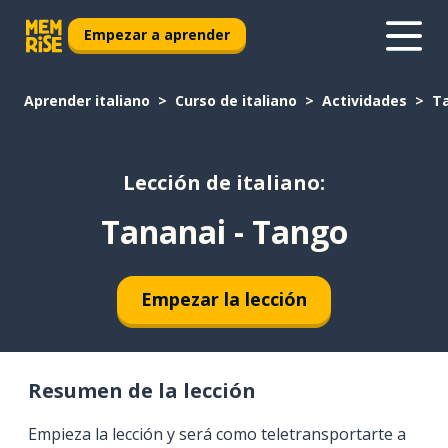
Empezar a aprender
Aprender italiano
Curso de italiano
Actividades
Ta
Lección de italiano:
Tananai - Tango
Empezar la lección
Resumen de la lección
Empieza la lección y será como teletransportarte a