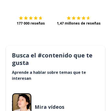
Descárgala en
App Store
Con
177 000 reseñas
1,47 millones de reseñas
Busca el #contenido que te
gusta
Aprende a hablar sobre temas que te
interesan
Mira vídeos