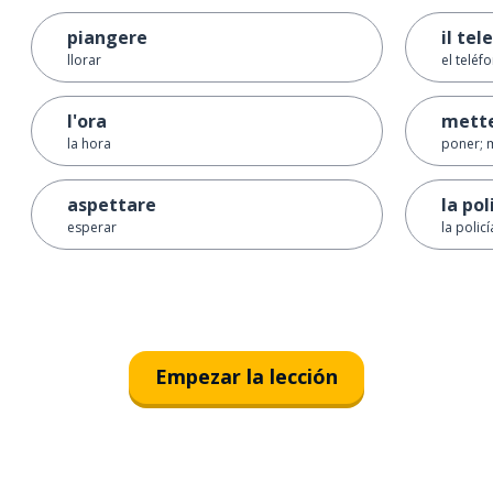
piangere
il tel
llorar
el teléf
l'ora
mett
la hora
poner; 
aspettare
la pol
esperar
la policí
Empezar la lección