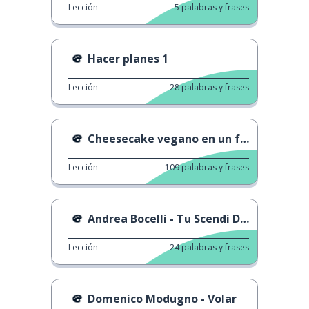
Lección
5
palabras y frases
Hacer planes 1
Lección
28
palabras y frases
Cheesecake vegano en un frasco
Lección
109
palabras y frases
Andrea Bocelli - Tu Scendi Dalle Stelle
Lección
24
palabras y frases
Domenico Modugno - Volar