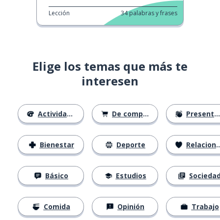
Lección
34
palabras y frases
Elige los temas que más te
interesen
Actividades
De compras
Presentación
Bienestar
Deporte
Relaciones
Básico
Estudios
Socieda
Comida
Opinión
Trabajo