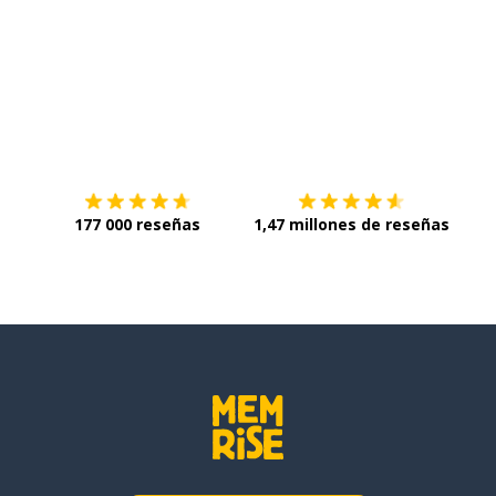
Descárgala en
App Store
Con
177 000 reseñas
1,47 millones de reseñas