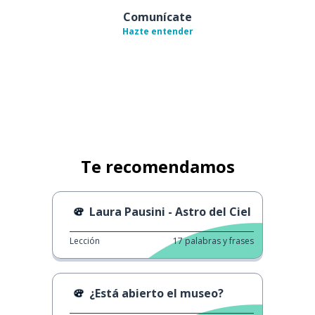
Comunícate
Hazte entender
Te recomendamos
Laura Pausini - Astro del Ciel
Lección
17
palabras y frases
¿Está abierto el museo?