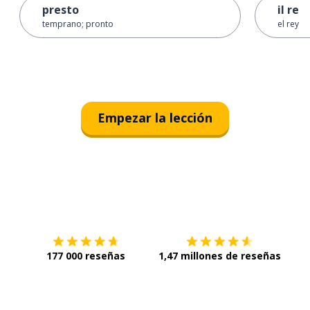
presto
il re
temprano; pronto
el rey
Empezar la lección
Descárgala en
App Store
Con
177 000 reseñas
1,47 millones de reseñas