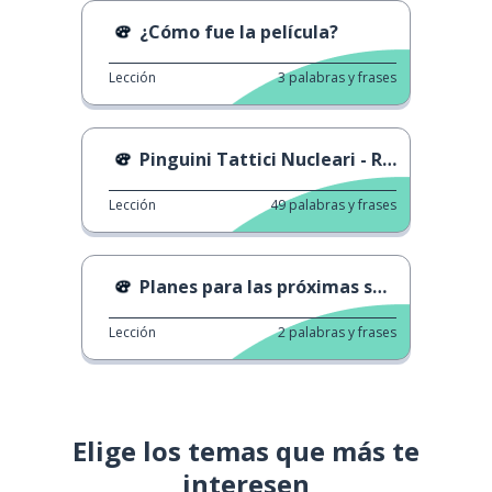
¿Cómo fue la película?
Lección
3
palabras y frases
Pinguini Tattici Nucleari - Rubami la Notte
Lección
49
palabras y frases
Planes para las próximas semanas
Lección
2
palabras y frases
Elige los temas que más te
interesen