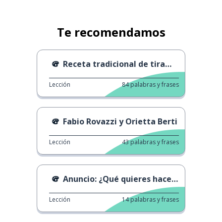
Te recomendamos
Receta tradicional de tiramisù
Lección
84
palabras y frases
Fabio Rovazzi y Orietta Berti
Lección
43
palabras y frases
Anuncio: ¿Qué quieres hacer cuando seas mayor?
Lección
14
palabras y frases