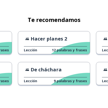
Te recomendamos
Hacer planes 2
rases
Lección
12
palabras y frases
Lec
De cháchara
rases
Lección
9
palabras y frases
Lec