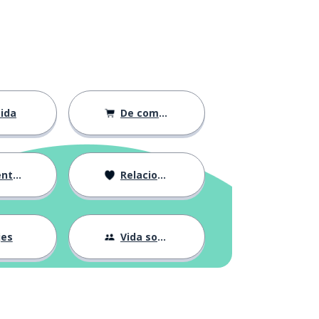
ida
De compras
ción
Relaciones
jes
Vida social