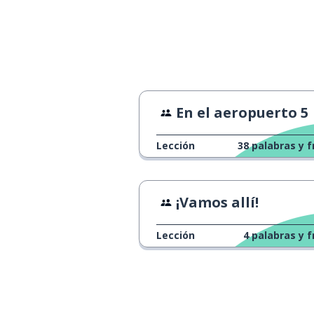
En el aeropuerto 5
Lección
38
palabras y f
¡Vamos allí!
Lección
4
palabras y f