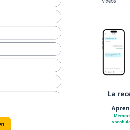
vídeos
e
La rec
Apren
ícula esta noche?
Memori
vocabula
ón
 cine