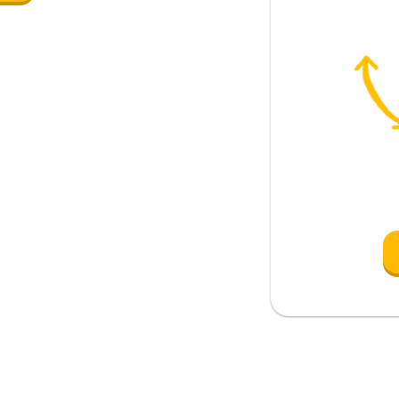
y por la tarde
s?