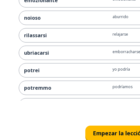
emozionante
aburrido
noioso
relajarse
rilassarsi
emborrachars
ubriacarsi
yo podría
potrei
podríamos
potremmo
¡será genial!
sarà grandioso!
¿veréis una pel
guarderai un film stasera?
Empezar la lecci
podríamos ir al