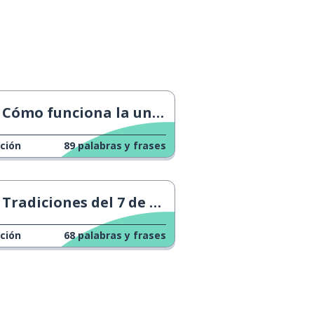
Cómo funciona la universidad
ción
89
palabras y frases
Tradiciones del 7 de diciembre
ción
68
palabras y frases