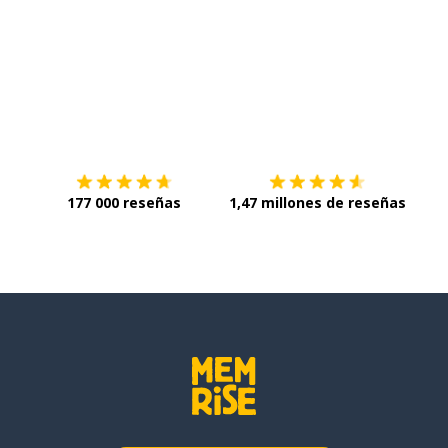
Descárgala en
App Store
Con
177 000 reseñas
1,47 millones de reseñas