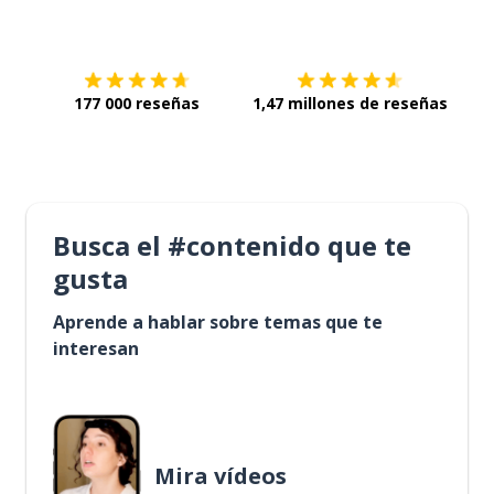
Descárgala en
App Store
Con
177 000 reseñas
1,47 millones de reseñas
Busca el #contenido que te
gusta
Aprende a hablar sobre temas que te
interesan
Mira vídeos