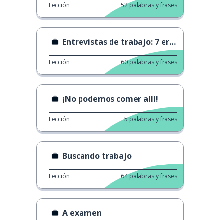
Lección
52
palabras y frases
Entrevistas de trabajo: 7 errores
Lección
60
palabras y frases
¡No podemos comer allí!
Lección
5
palabras y frases
Buscando trabajo
Lección
64
palabras y frases
A examen