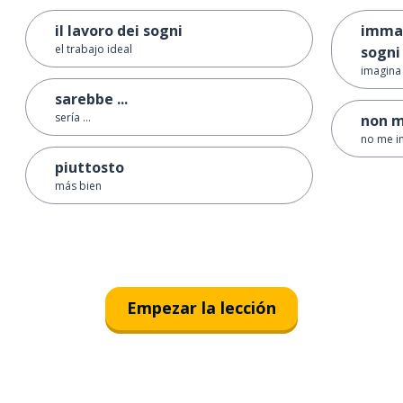
il lavoro dei sogni
immag
el trabajo ideal
sogni
imagina 
sarebbe ...
sería ...
non m
no me i
piuttosto
más bien
Empezar la lección