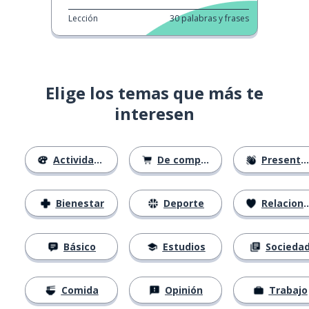
Lección
30
palabras y frases
Elige los temas que más te
interesen
Actividades
De compras
Presentación
Bienestar
Deporte
Relaciones
Básico
Estudios
Socieda
Comida
Opinión
Trabajo