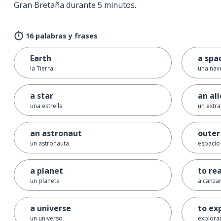
Gran Bretaña durante 5 minutos.
16 palabras y frases
Earth
a spa
la Tierra
una nav
a star
an al
una estrella
un extra
an astronaut
outer
un astronauta
espacio 
a planet
to re
un planeta
alcanza
a universe
to ex
un universo
explora