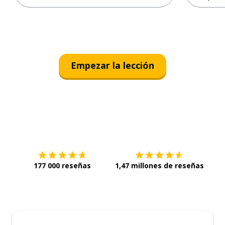
Empezar la lección
Descárgala en
App Store
Con
177 000 reseñas
1,47 millones de reseñas