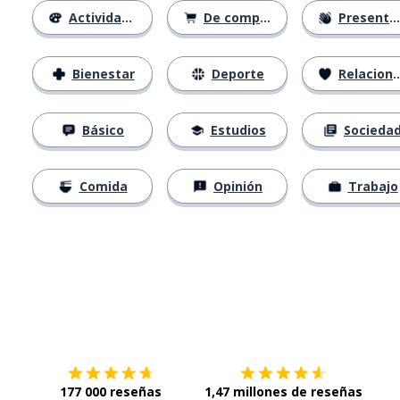
Actividades
De compras
Presentación
Bienestar
Deporte
Relaciones
Básico
Estudios
Socieda
Comida
Opinión
Trabajo
Descárgala en
App Store
Con
177 000 reseñas
1,47 millones de reseñas