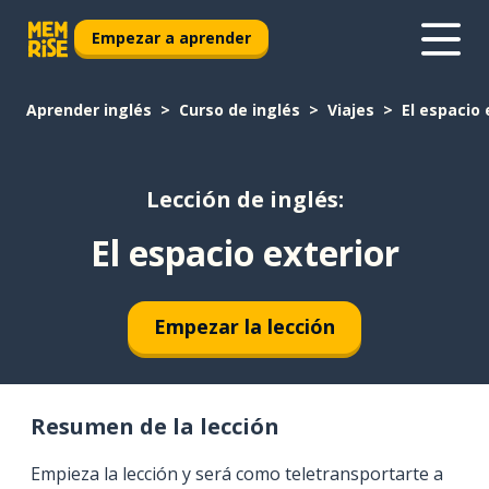
Empezar a aprender
Aprender inglés
Curso de inglés
Viajes
El espacio 
Lección de inglés:
El espacio exterior
Empezar la lección
Resumen de la lección
Empieza la lección y será como teletransportarte a