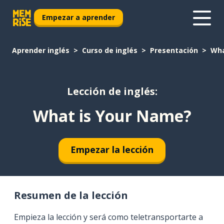
Empezar a aprender
Aprender inglés
Curso de inglés
Presentación
Wha
Lección de inglés:
What is Your Name?
Empezar la lección
Resumen de la lección
Empieza la lección y será como teletransportarte a