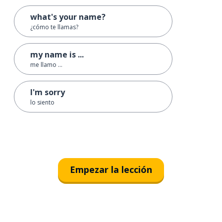
what's your name?
¿cómo te llamas?
my name is ...
me llamo ...
I'm sorry
lo siento
Empezar la lección