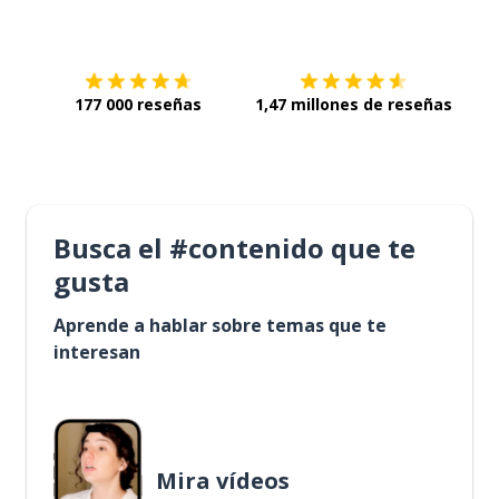
Descárgala en
App Store
Con
177 000 reseñas
1,47 millones de reseñas
Busca el #contenido que te
gusta
Aprende a hablar sobre temas que te
interesan
Mira vídeos