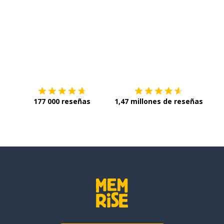
Descárgala en
App Store
Con
177 000 reseñas
1,47 millones de reseñas