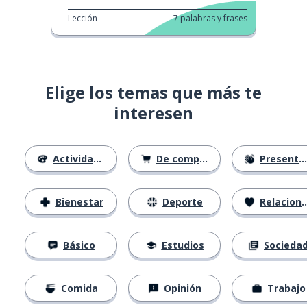
Lección
7
palabras y frases
Elige los temas que más te
interesen
Actividades
De compras
Presentación
Bienestar
Deporte
Relaciones
Básico
Estudios
Socieda
Comida
Opinión
Trabajo