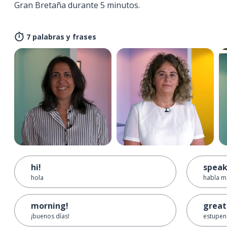
Gran Bretaña durante 5 minutos.
7 palabras y frases
hi!
speak
hola
habla m
morning!
great
¡buenos días!
estupe