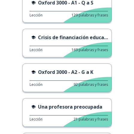
Oxford 3000 - A1 - Q a S
Lección
129
palabras y frases
Crisis de financiación educativa
Lección
169
palabras y frases
Oxford 3000 - A2 - G a K
Lección
92
palabras y frases
Una profesora preocupada
Lección
21
palabras y frases