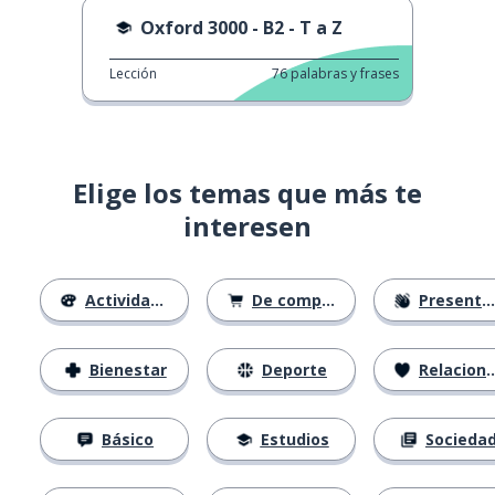
Oxford 3000 - B2 - T a Z
Lección
76
palabras y frases
Elige los temas que más te
interesen
Actividades
De compras
Presentación
Bienestar
Deporte
Relaciones
Básico
Estudios
Socieda