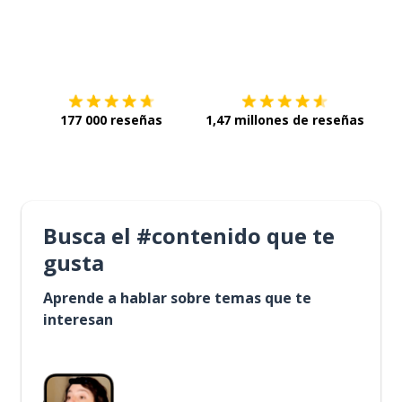
Descárgala en
App Store
Con
177 000 reseñas
1,47 millones de reseñas
Busca el #contenido que te
gusta
Aprende a hablar sobre temas que te
interesan