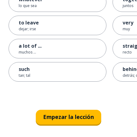
lo que sea
juntos
to leave
very
dejar; irse
muy
a lot of ...
strai
muchos ...
recto
such
behind
tan; tal
detrás; 
Empezar la lección