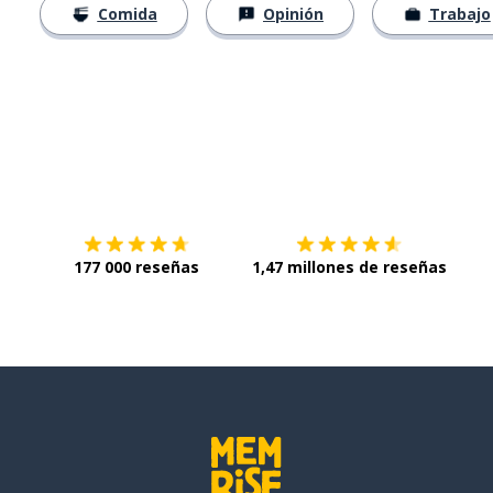
Comida
Opinión
Trabajo
Descárgala en
App Store
Con
177 000 reseñas
1,47 millones de reseñas