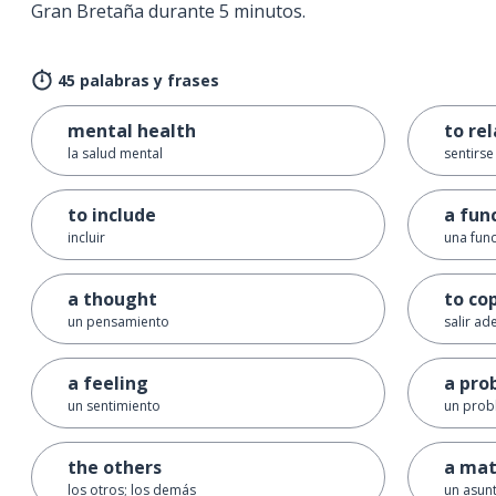
Gran Bretaña durante 5 minutos.
45 palabras y frases
mental health
to re
la salud mental
sentirse
to include
a fun
incluir
una fun
a thought
to co
un pensamiento
salir ad
a feeling
a pro
un sentimiento
un pro
the others
a mat
los otros; los demás
un asunt