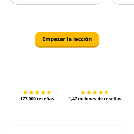
Empezar la lección
Descárgala en
App Store
Con
177 000 reseñas
1,47 millones de reseñas