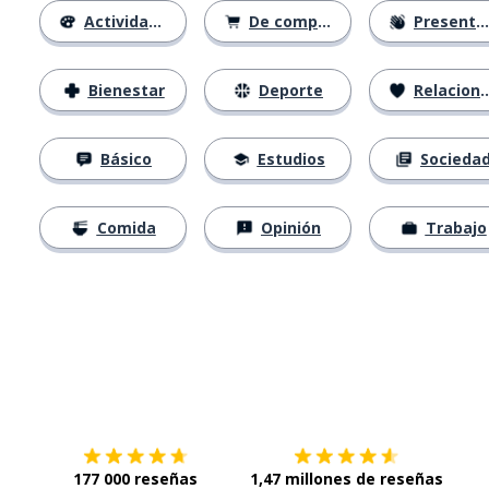
Actividades
De compras
Presentación
Bienestar
Deporte
Relaciones
Básico
Estudios
Socieda
Comida
Opinión
Trabajo
Descárgala en
App Store
Con
177 000 reseñas
1,47 millones de reseñas