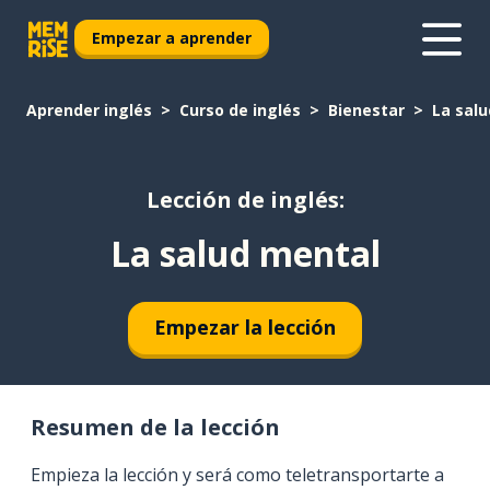
Empezar a aprender
Aprender inglés
Curso de inglés
Bienestar
La sal
Lección de inglés:
La salud mental
Empezar la lección
Resumen de la lección
Empieza la lección y será como teletransportarte a