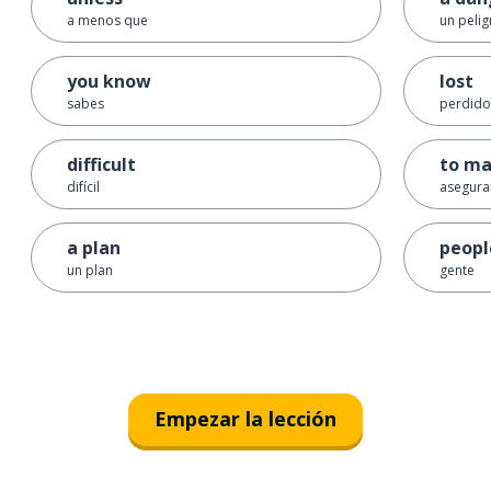
a menos que
un pelig
you know
lost
sabes
perdido
difficult
to ma
difícil
asegura
a plan
peopl
un plan
gente
Empezar la lección