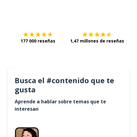
Descárgala en
App Store
Con
177 000 reseñas
1,47 millones de reseñas
Busca el #contenido que te
gusta
Aprende a hablar sobre temas que te
interesan