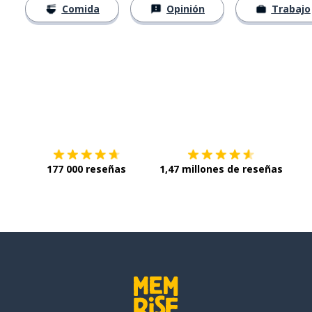
Comida
Opinión
Trabajo
Descárgala en
App Store
Con
177 000 reseñas
1,47 millones de reseñas