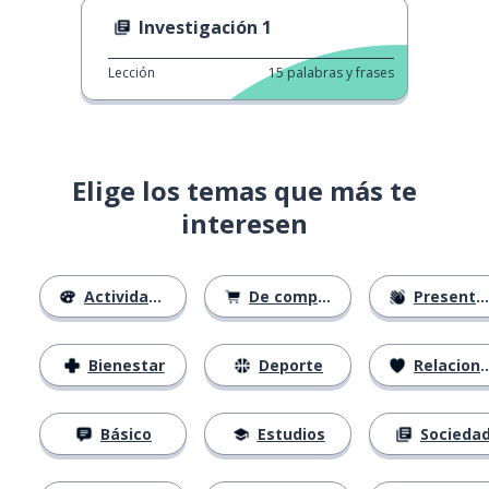
Investigación 1
Lección
15
palabras y frases
Elige los temas que más te
interesen
Actividades
De compras
Presentación
Bienestar
Deporte
Relaciones
Básico
Estudios
Socieda