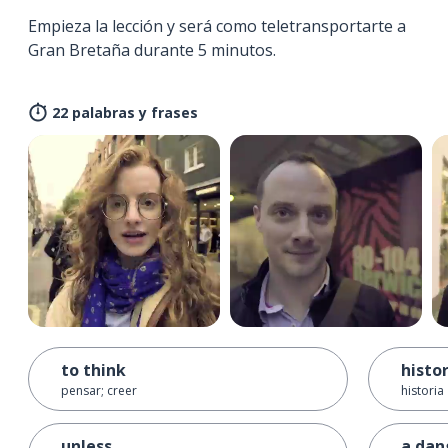
Empieza la lección y será como teletransportarte a
Gran Bretaña durante 5 minutos.
22 palabras y frases
to think
histo
pensar; creer
historia
unless
a dan