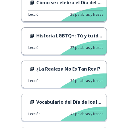
Cómo se celebra el Día del Padre por el mundo
Lección
29
palabras y frases
Historia LGBTQ+: Tú y tu identidad
Lección
27
palabras y frases
¿La Realeza No Es Tan Real?
Lección
39
palabras y frases
Vocabulario del Día de los Inocentes
Lección
41
palabras y frases