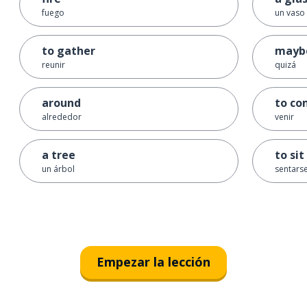
fuego
un vaso
to gather
mayb
reunir
quizá
around
to c
alrededor
venir
a tree
to sit
un árbol
sentarse
Empezar la lección