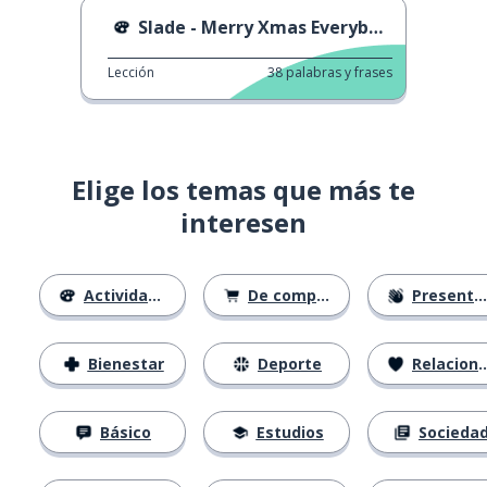
Slade - Merry Xmas Everybody
Lección
38
palabras y frases
Elige los temas que más te
interesen
Actividades
De compras
Presentación
Bienestar
Deporte
Relaciones
Básico
Estudios
Socieda