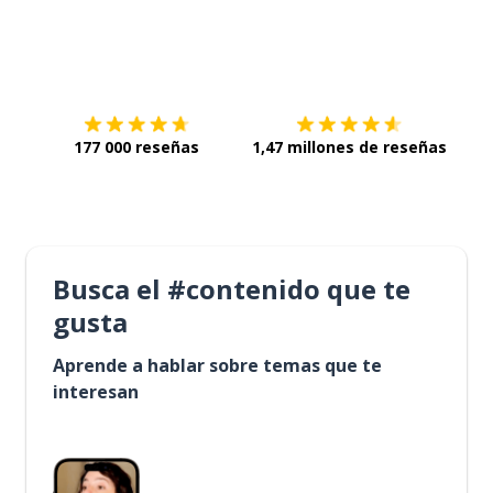
Descárgala en
App Store
Con
177 000 reseñas
1,47 millones de reseñas
Busca el #contenido que te
gusta
Aprende a hablar sobre temas que te
interesan