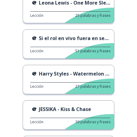
Leona Lewis - One More Sleep
Lección
25
palabras y frases
Si el rol en vivo fuera en serio
Lección
51
palabras y frases
Harry Styles - Watermelon Sugar High
Lección
27
palabras y frases
JESSIKA - Kiss & Chase
Lección
39
palabras y frases