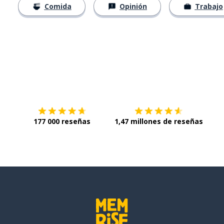
Comida
Opinión
Trabajo
Descárgala en
App Store
Con
177 000 reseñas
1,47 millones de reseñas