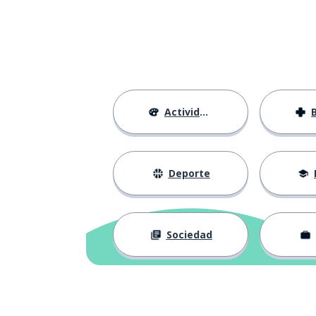
everything
un tipo
a guy
una oferta
an offer
Actividades
pelear; luchar
to fight
grande
big
Deporte
un trato; una g
a deal
Sociedad
querer
to want
pasar; ocurrir
to happen
ser; estar