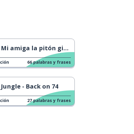
Mi amiga la pitón gigante
ción
66
palabras y frases
Jungle - Back on 74
ción
27
palabras y frases