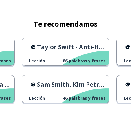
Te recomendamos
Taylor Swift - Anti-Hero
rases
Lección
86
palabras y frases
Lec
ars
Sam Smith, Kim Petras - Unholy
rases
Lección
46
palabras y frases
Lec