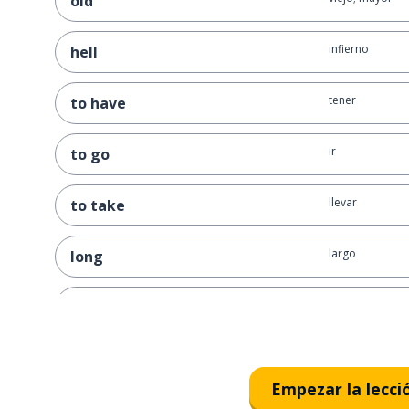
old
infierno
hell
tener
to have
ir
to go
llevar
to take
largo
long
suficiente
enough
conseguir
to get
Empezar la lecci
diez; 10