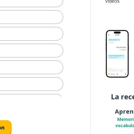
vídeos
La rec
Apren
Memori
vocabula
ón