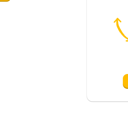
á
cuestión
cha