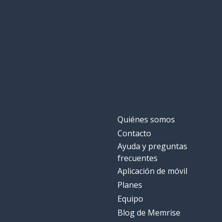
to move
un verdadero; 
a real
vida
life
¡qué peste!
it stinks!
un lugar
a place
Quiénes somos
Contacto
estar de pie
to stand
Ayuda y preguntas
frecuentes
Aplicación de móvil
Planes
Equipo
Blog de Memrise