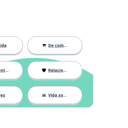
ida
De compras
ción
Relaciones
jes
Vida social