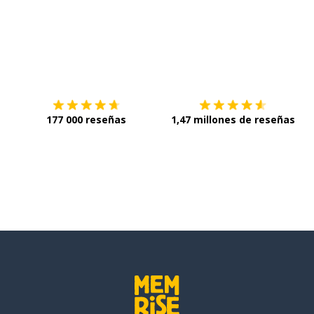
Descárgala en
App Store
C
177 000 reseñas
1,47 millones de reseñas
onar
e