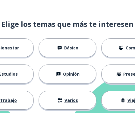
Elige los temas que más te interesen
Bienestar
Básico
Com
Estudios
Opinión
Presenta
anga
Trabajo
Varios
Via